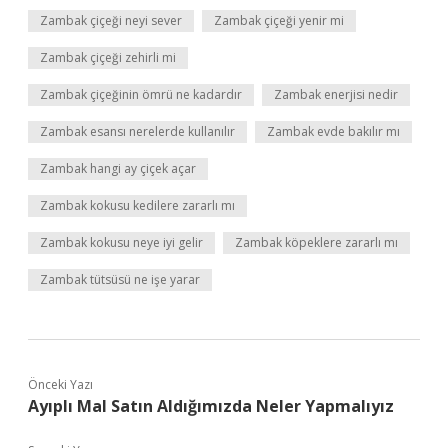
Zambak çiçeği neyi sever
Zambak çiçeği yenir mi
Zambak çiçeği zehirli mi
Zambak çiçeğinin ömrü ne kadardır
Zambak enerjisi nedir
Zambak esansı nerelerde kullanılır
Zambak evde bakılır mı
Zambak hangi ay çiçek açar
Zambak kokusu kedilere zararlı mı
Zambak kokusu neye iyi gelir
Zambak köpeklere zararlı mı
Zambak tütsüsü ne işe yarar
Önceki Yazı
Ayıplı Mal Satın Aldığımızda Neler Yapmalıyız