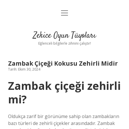
menüyü
Anasayfa
aç
Gizlilik Politikası
Zekice Oyun Tüyoları
Yasal Uyarı
Eğlenceli bilgilerle zihnini çalıştır!
Hakkımızda
Zambak Çiçeği Kokusu Zehirli Midir
Tarih: Ekim 30, 2024
Zambak çiçeği zehirli
mi?
Oldukça zarif bir görünüme sahip olan zambakların
bazı türleri de zehirli çiçekler arasındadır. Zambak