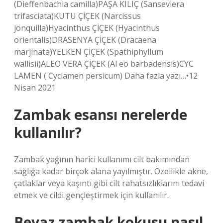
(Dieffenbachia camilla)PAŞA KILIÇ (Sanseviera
trifasciata)KUTU ÇİÇEK (Narcissus
jonquilla)Hyacinthus ÇİÇEK (Hyacinthus
orientalis)DRASENYA ÇİÇEK (Dracaena
marjinata)YELKEN ÇİÇEK (Spathiphyllum
wallisii)ALEO VERA ÇİÇEK (Al eo barbadensis)CYC
LAMEN ( Cyclamen persicum) Daha fazla yazı…•12
Nisan 2021
Zambak esansı nerelerde
kullanılır?
Zambak yağının harici kullanımı cilt bakımından
sağlığa kadar birçok alana yayılmıştır. Özellikle akne,
çatlaklar veya kaşıntı gibi cilt rahatsızlıklarını tedavi
etmek ve cildi gençleştirmek için kullanılır.
Beyaz zambak kokusu nasıl