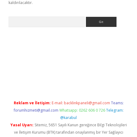
kaldırılacaktır.
Arama
er.xyz/
Reklam ve İletişim:
E-mail:
backlinkpaneli@gmail.com
Teams:
forumhizmeti@gmail.com
Whatsapp: 0262 606 0 726
Telegram:
@karabul
Yasal Uyarı:
Sitemiz, 5651 Sayılı Kanun gereğince Bilgi Teknolojileri
ve İletişim Kurumu (BTK) tarafından onaylanmış bir Yer Sağlayıcı