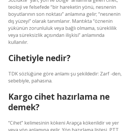
Sözlükte “yan, yön ve bölge” anlamına gelen cihet,
teoloji ve felsefede “bir hareketin yönü, nesnenin
boyutlarının son noktası” anlamına gelir; “nesnenin
dış yüzeyi” olarak tanımlanır. Mantıkta “öznenin
yükünün zorunluluk veya bağlı olmama, süreklilik
veya süreksizlik açısından ilişkisi” anlamında
kullanılır.
Cihetiyle nedir?
TDK sözlüğüne göre anlamı şu şekildedir: Zarf -den,
sebebiyle, pahasına.
Kargo cihet hazırlama ne
demek?
“Cihet” kelimesinin kökeni Arapça kökenlidir ve yer
veya yön anlamına gelir. Yön hazırlama listesi, PTT