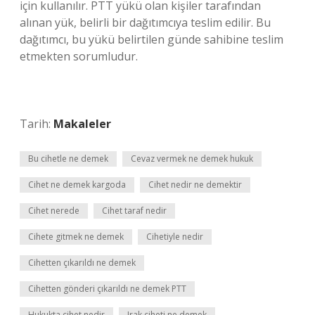
için kullanılır. PTT yükü olan kişiler tarafından
alınan yük, belirli bir dağıtımcıya teslim edilir. Bu
dağıtımcı, bu yükü belirtilen günde sahibine teslim
etmekten sorumludur.
Tarih:
Makaleler
Bu cihetle ne demek
Cevaz vermek ne demek hukuk
Cihet ne demek kargoda
Cihet nedir ne demektir
Cihet nerede
Cihet taraf nedir
Cihete gitmek ne demek
Cihetiyle nedir
Cihetten çıkarıldı ne demek
Cihetten gönderi çıkarıldı ne demek PTT
Hukukta cihet nedir
Irak ciheti ne demek