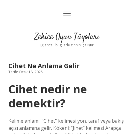
menüyü
Anasayfa
aç
Gizlilik Politikası
Zekice Oyun Tüyoları
Yasal Uyarı
Eğlenceli bilgilerle zihnini çalıştır!
Hakkımızda
Cihet Ne Anlama Gelir
Tarih: Ocak 18, 2025
Cihet nedir ne
demektir?
Kelime anlamı: “Cihet” kelimesi yön, taraf veya bakış
açısı anlamına gelir. Kökeni: “Jihet” kelimesi Arapça