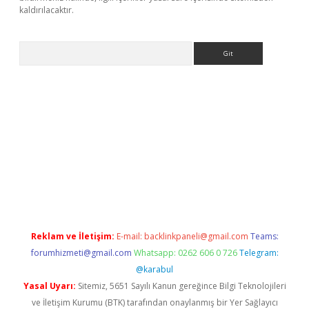
kaldırılacaktır.
Arama
w.betexper.xyz/
Reklam ve İletişim:
E-mail:
backlinkpaneli@gmail.com
Teams:
forumhizmeti@gmail.com
Whatsapp: 0262 606 0 726
Telegram:
@karabul
Yasal Uyarı:
Sitemiz, 5651 Sayılı Kanun gereğince Bilgi Teknolojileri
ve İletişim Kurumu (BTK) tarafından onaylanmış bir Yer Sağlayıcı