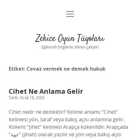
menüyü
Anasayfa
aç
Gizlilik Politikası
Zekice Oyun Tüyoları
Yasal Uyarı
Eğlenceli bilgilerle zihnini çalıştır!
Hakkımızda
Etiket:
Cevaz vermek ne demek hukuk
Cihet Ne Anlama Gelir
Tarih: Ocak 18, 2025
Cihet nedir ne demektir? Kelime anlamı: “Cihet”
kelimesi yön, taraf veya bakış açısı anlamına gelir.
Kökeni: “Jihet” kelimesi Arapça kökenlidir. Arapçada
“جهة” (jihah) olarak yazılır ve yön veya bakış açısı