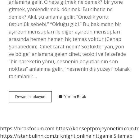
anlamına gelir. Cihete gitmek ne demek? bir yöne
gitmek, yönlendirmek. dönmek. Bu cihetle ne
demek? Akıl, şu anlama gelir: “Öncelik yönü:
üstünlük sebebi.” “Olduğu gibi.” Bu bakımdan bir
aşiretin mensupları ile diğer aşiretin mensupları
arasında hemen hemen hiç temas yoktur (Cenap
Şahabeddin). Cihet taraf nedir? Sözlükte “yan, yön
ve bölge” anlamına gelen cihet, teoloji ve felsefede
“bir hareketin yönü, nesnenin boyutlarının son
noktası” anlamına gelir; “nesnenin dış yüzeyi” olarak
tanımlanır.…
Cihet
Devamını okuyun
Yorum Bırak
Ne
Anlama
Gelir
https://bicakforum.com
https://konseptprojeyonetim.com.tr
https://istanbulinn.com.tr
knight online
nttgame
Sitemap