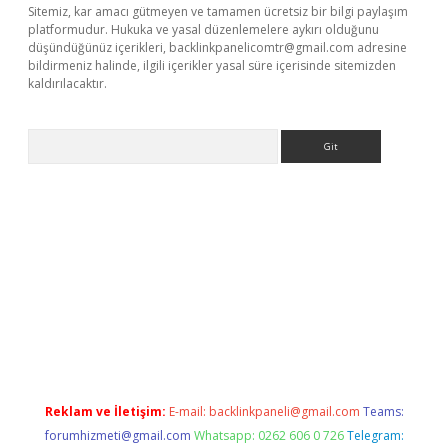
Sitemiz, kar amacı gütmeyen ve tamamen ücretsiz bir bilgi paylaşım
platformudur. Hukuka ve yasal düzenlemelere aykırı olduğunu
düşündüğünüz içerikleri,
backlinkpanelicomtr@gmail.com
adresine
bildirmeniz halinde, ilgili içerikler yasal süre içerisinde sitemizden
kaldırılacaktır.
Arama
r.xyz/
Reklam ve İletişim:
E-mail:
backlinkpaneli@gmail.com
Teams:
forumhizmeti@gmail.com
Whatsapp: 0262 606 0 726
Telegram: