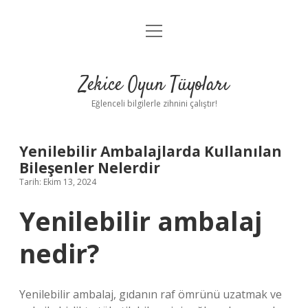
menüyü
Anasayfa
aç
Gizlilik Politikası
Zekice Oyun Tüyoları
Yasal Uyarı
Eğlenceli bilgilerle zihnini çalıştır!
Hakkımızda
Yenilebilir Ambalajlarda Kullanılan
Bileşenler Nelerdir
Tarih: Ekim 13, 2024
Yenilebilir ambalaj
nedir?
Yenilebilir ambalaj, gıdanın raf ömrünü uzatmak ve