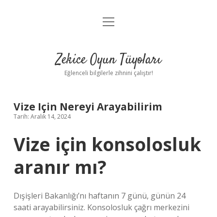
menüyü
Anasayfa
aç
Gizlilik Politikası
Zekice Oyun Tüyoları
Yasal Uyarı
Eğlenceli bilgilerle zihnini çalıştır!
Hakkımızda
Vize Için Nereyi Arayabilirim
Tarih: Aralık 14, 2024
Vize için konsolosluk
aranır mı?
Dışişleri Bakanlığı’nı haftanın 7 günü, günün 24
saati arayabilirsiniz. Konsolosluk çağrı merkezini