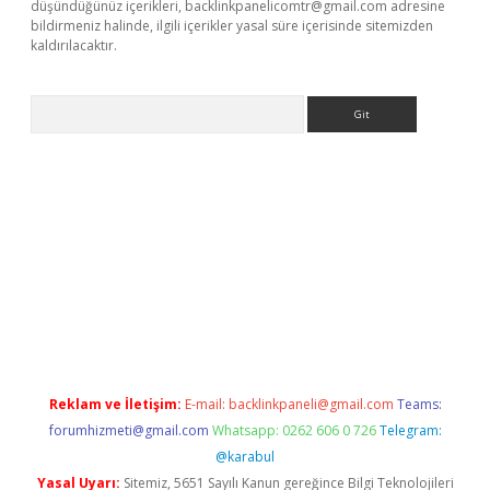
düşündüğünüz içerikleri,
backlinkpanelicomtr@gmail.com
adresine
bildirmeniz halinde, ilgili içerikler yasal süre içerisinde sitemizden
kaldırılacaktır.
Arama
xyz/
Reklam ve İletişim:
E-mail:
backlinkpaneli@gmail.com
Teams:
forumhizmeti@gmail.com
Whatsapp: 0262 606 0 726
Telegram:
@karabul
Yasal Uyarı:
Sitemiz, 5651 Sayılı Kanun gereğince Bilgi Teknolojileri