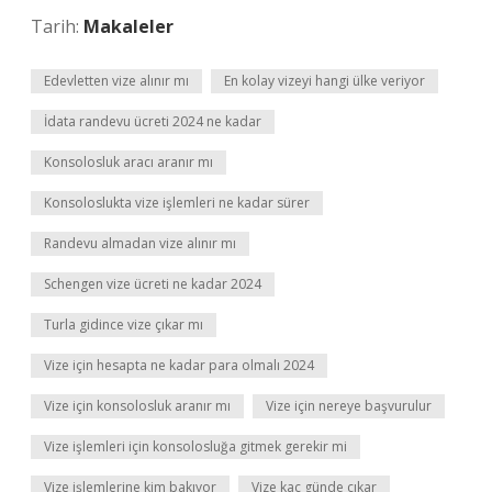
Tarih:
Makaleler
Edevletten vize alınır mı
En kolay vizeyi hangi ülke veriyor
İdata randevu ücreti 2024 ne kadar
Konsolosluk aracı aranır mı
Konsoloslukta vize işlemleri ne kadar sürer
Randevu almadan vize alınır mı
Schengen vize ücreti ne kadar 2024
Turla gidince vize çıkar mı
Vize için hesapta ne kadar para olmalı 2024
Vize için konsolosluk aranır mı
Vize için nereye başvurulur
Vize işlemleri için konsolosluğa gitmek gerekir mi
Vize işlemlerine kim bakıyor
Vize kaç günde çıkar