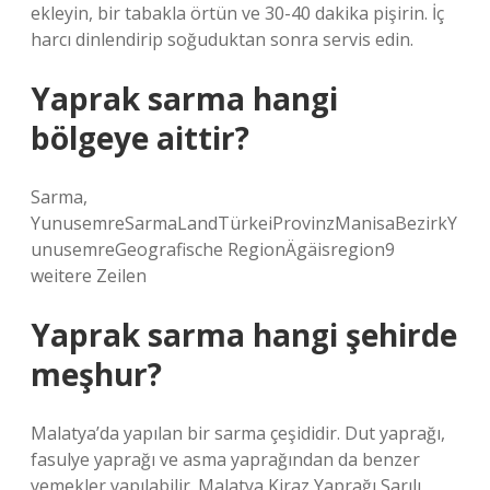
ekleyin, bir tabakla örtün ve 30-40 dakika pişirin. İç
harcı dinlendirip soğuduktan sonra servis edin.
Yaprak sarma hangi
bölgeye aittir?
Sarma,
YunusemreSarmaLandTürkeiProvinzManisaBezirkY
unusemreGeografische RegionÄgäisregion9
weitere Zeilen
Yaprak sarma hangi şehirde
meşhur?
Malatya’da yapılan bir sarma çeşididir. Dut yaprağı,
fasulye yaprağı ve asma yaprağından da benzer
yemekler yapılabilir. Malatya Kiraz Yaprağı Sarılı