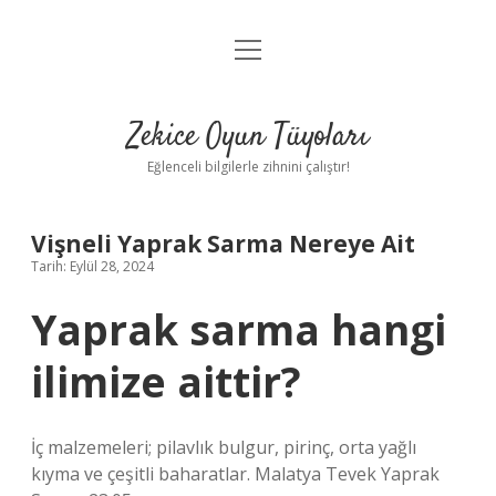
menüyü
Anasayfa
aç
Gizlilik Politikası
Zekice Oyun Tüyoları
Yasal Uyarı
Eğlenceli bilgilerle zihnini çalıştır!
Hakkımızda
Vişneli Yaprak Sarma Nereye Ait
Tarih: Eylül 28, 2024
Yaprak sarma hangi
ilimize aittir?
İç malzemeleri; pilavlık bulgur, pirinç, orta yağlı
kıyma ve çeşitli baharatlar. Malatya Tevek Yaprak