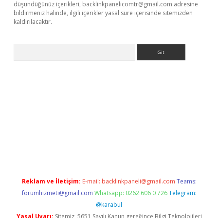
düşündüğünüz içerikleri,
backlinkpanelicomtr@gmail.com
adresine
bildirmeniz halinde, ilgili içerikler yasal süre içerisinde sitemizden
kaldırılacaktır.
Arama
xyz/
Reklam ve İletişim:
E-mail:
backlinkpaneli@gmail.com
Teams:
forumhizmeti@gmail.com
Whatsapp: 0262 606 0 726
Telegram:
@karabul
Yasal Uyarı:
Sitemiz, 5651 Sayılı Kanun gereğince Bilgi Teknolojileri