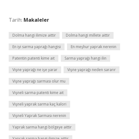
Tarih:
Makaleler
Dolma hangi ilimize aittir
Dolma hangi millete aittir
En iyi sarma yaprağı hangisi
En meşhur yaprak nerenin
Patentin patenti kime ait
Sarma yaprağı hangi ilin
Vişne yaprağı ne işe yarar
Vişne yaprağı neden sararır
Vişne yaprağı sarması olur mu
Vişneli sarma patenti kime ait
Vişneli yaprak sarma kaç kalori
Vişneli Yaprak Sarması nerenin
Yaprak sarma hangi bölgeye aittir
Yaprak sarma hangi ilimize aittir