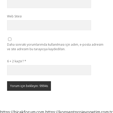
Web Sitesi
Daha sonraki yorumlarımda kullanılması için adım, e-posta adresim
ve site adresim bu tarayıcıya kaydedilsin.
6 + 2 kaçtır?
*
https://bicakforum.com
https://konseptprojeyonetim.com.tr