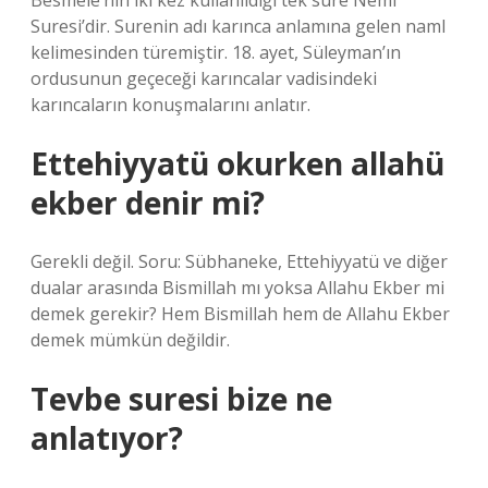
Besmele’nin iki kez kullanıldığı tek sure Neml
Suresi’dir. Surenin adı karınca anlamına gelen naml
kelimesinden türemiştir. 18. ayet, Süleyman’ın
ordusunun geçeceği karıncalar vadisindeki
karıncaların konuşmalarını anlatır.
Ettehiyyatü okurken allahü
ekber denir mi?
Gerekli değil. Soru: Sübhaneke, Ettehiyyatü ve diğer
dualar arasında Bismillah mı yoksa Allahu Ekber mi
demek gerekir? Hem Bismillah hem de Allahu Ekber
demek mümkün değildir.
Tevbe suresi bize ne
anlatıyor?