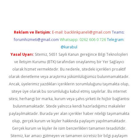
z/
Reklam ve İletişim:
E-mail:
backlinkpaneli@gmail.com
Teams:
forumhizmeti@gmail.com
Whatsapp: 0262 606 0 726
Telegram:
@karabul
Yasal Uyarı:
Sitemiz, 5651 Sayılı Kanun gereğince Bilgi Teknolojileri
ve İletişim Kurumu (BTK) tarafından onaylanmış bir Yer Sağlayıcı
olarak hizmet vermektedir. Bu nedenle, sitedeki içerikleri proaktif
olarak denetleme veya araştırma yükümlülüğümüz bulunmamaktadır.
Ancak, üyelerimiz yazdıkları içeriklerin sorumluluğunu taşımakta olup,
siteye üye olarak bu sorumluluğu kabul etmiş sayılırlar. Bu internet
sitesi, herhangi bir marka, kurum veya şahıs şirketi ile hiçbir bağlantısı
bulunmamaktadır. Sitede yalnızca kendi hazırladığımız makaleler
paylaşılmaktadır. Burada yer alan içerikler haber niteliği taşımamakta
olup, gerçek kurum ve kişiler hakkında paylaşım yapılmamaktadır.
Gerçek kurum ve kişiler ile isim benzerlikleri tamamen tesadüfidir.
Sitemiz, kar amacı gütmeyen ve tamamen ücretsiz bir bilgi paylaşım