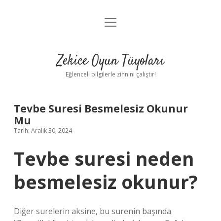
menüyü
Anasayfa
aç
Gizlilik Politikası
Zekice Oyun Tüyoları
Yasal Uyarı
Eğlenceli bilgilerle zihnini çalıştır!
Hakkımızda
Tevbe Suresi Besmelesiz Okunur
Mu
Tarih: Aralık 30, 2024
Tevbe suresi neden
besmelesiz okunur?
Diğer surelerin aksine, bu surenin başında