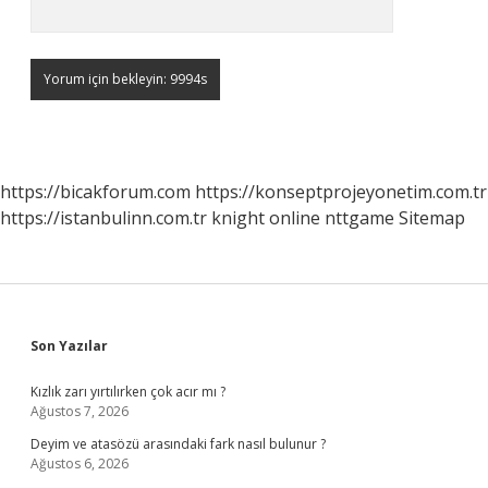
https://bicakforum.com
https://konseptprojeyonetim.com.tr
https://istanbulinn.com.tr
knight online
nttgame
Sitemap
Sidebar
Son Yazılar
Kızlık zarı yırtılırken çok acır mı ?
Ağustos 7, 2026
Deyim ve atasözü arasındaki fark nasıl bulunur ?
Ağustos 6, 2026