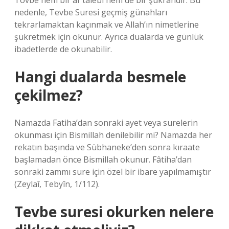
Tövbe hem bir af talebi hem de bir şükrandır. Bu
nedenle, Tevbe Suresi geçmiş günahları
tekrarlamaktan kaçınmak ve Allah’ın nimetlerine
şükretmek için okunur. Ayrıca dualarda ve günlük
ibadetlerde de okunabilir.
Hangi dualarda besmele
çekilmez?
Namazda Fatiha’dan sonraki ayet veya surelerin
okunması için Bismillah denilebilir mi? Namazda her
rekatın başında ve Sübhaneke’den sonra kıraate
başlamadan önce Bismillah okunur. Fâtiha’dan
sonraki zammı sure için özel bir ibare yapılmamıştır
(Zeylaî, Tebyîn, 1/112).
Tevbe suresi okurken nelere