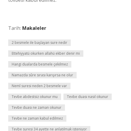
tövbesi kabul edilmez.
Tarih:
Makaleler
2 besmele ile başlayan sure nedir
Ettehiyyatü okurken allahü ekber denir mi
Hangi dualarda besmele çekilmez
Namazda sûre sırası karışırsa ne olur
Neml suresi neden 2 besmele var
Tevbe abdestsiz okunur mu
Tevbe duası nasıl okunur
Tevbe duası ne zaman okunur
Tevbe ne zaman kabul edilmez
Tevbe suresi 34 ayette ne anlatılmak isteniyor