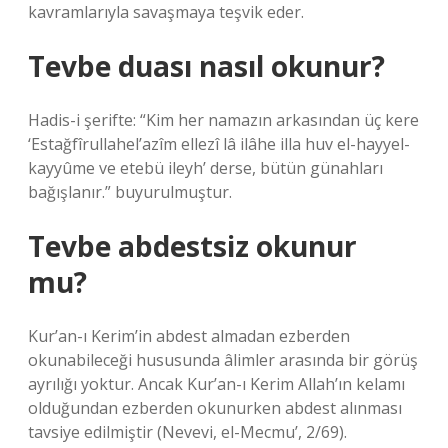
kavramlarıyla savaşmaya teşvik eder.
Tevbe duası nasıl okunur?
Hadis-i şerifte: “Kim her namazın arkasından üç kere
‘Estağfîrullahel’azîm ellezî lâ ilâhe illa huv el-hayyel-
kayyûme ve etebü ileyh’ derse, bütün günahları
bağışlanır.” buyurulmuştur.
Tevbe abdestsiz okunur
mu?
Kur’an-ı Kerim’in abdest almadan ezberden
okunabileceği hususunda âlimler arasında bir görüş
ayrılığı yoktur. Ancak Kur’an-ı Kerim Allah’ın kelamı
olduğundan ezberden okunurken abdest alınması
tavsiye edilmiştir (Nevevi, el-Mecmu’, 2/69).