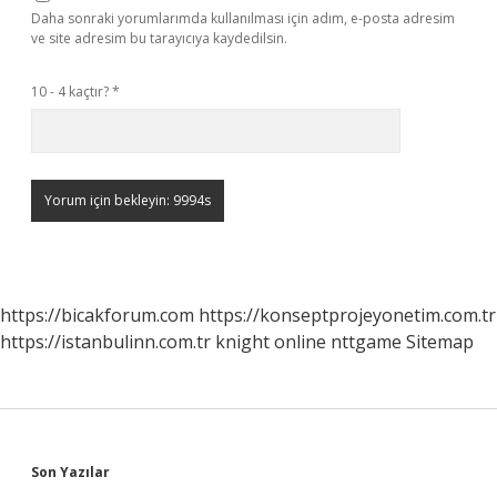
Daha sonraki yorumlarımda kullanılması için adım, e-posta adresim
ve site adresim bu tarayıcıya kaydedilsin.
10 - 4 kaçtır?
*
https://bicakforum.com
https://konseptprojeyonetim.com.tr
https://istanbulinn.com.tr
knight online
nttgame
Sitemap
Sidebar
Son Yazılar