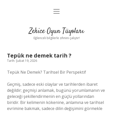
menüyü
Anasayfa
aç
Gizlilik Politikası
Zekice Oyun Tüyoları
Yasal Uyarı
Eğlenceli bilgilerle zihnini çalıştır!
Hakkımızda
Tepük ne demek tarih ?
Tarih: Şubat 19, 2026
Tepük Ne Demek? Tarihsel Bir Perspektif
Geçmiş, sadece eski olaylar ve tarihlerden ibaret
değildir; geçmişi anlamak, bugünü yorumlamanın ve
geleceği şekillendirmenin en güçlü yollarından
biridir. Bir kelimenin kökenine, anlamına ve tarihsel
evrimine bakmak, sadece dilin değişimini görmekle