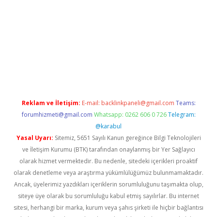
r.xyz/
Reklam ve İletişim:
E-mail:
backlinkpaneli@gmail.com
Teams:
forumhizmeti@gmail.com
Whatsapp: 0262 606 0 726
Telegram:
@karabul
Yasal Uyarı:
Sitemiz, 5651 Sayılı Kanun gereğince Bilgi Teknolojileri
ve İletişim Kurumu (BTK) tarafından onaylanmış bir Yer Sağlayıcı
olarak hizmet vermektedir. Bu nedenle, sitedeki içerikleri proaktif
olarak denetleme veya araştırma yükümlülüğümüz bulunmamaktadır.
Ancak, üyelerimiz yazdıkları içeriklerin sorumluluğunu taşımakta olup,
siteye üye olarak bu sorumluluğu kabul etmiş sayılırlar. Bu internet
sitesi, herhangi bir marka, kurum veya şahıs şirketi ile hiçbir bağlantısı