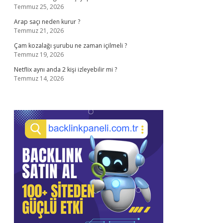
Temmuz 25, 2026
Arap saçı neden kurur ?
Temmuz 21, 2026
Çam kozalağı şurubu ne zaman içilmeli ?
Temmuz 19, 2026
Netflix aynı anda 2 kişi izleyebilir mi ?
Temmuz 14, 2026