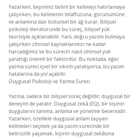
Yazarken, beynimiz belirli bir kelimeyi hatırlamaya
çalışırken, bu kelimenin telaffuzuna, görünümüne
ve anlamına dair bütünsel bir ağ kurar. Bilişsel
psikoloji literatüründe bu süreç, bilişsel yük
teorisiyle açıklanabilir. Yani, doğru yazımı bulmaya
çalışırken zihinsel kaynaklarımızı ne kadar
harcadığımız ve bu sürecin nasıl zihinsel yük
yarattığı önemli bir faktördür. Bu noktada, eğer
yazma süreci içsel bir sıkıntı yaratıyorsa, bu yazım
hatalarına da yol açabilir.
Duygusal Psikoloji ve Yazma Süreci
Yazma, sadece bir bilişsel süreç değildir; duygusal bir
deneyim de yaratır. Duygusal zekâ (EQ), bir kişinin
duygularını tanıma, anlama ve yönetme becerisidir.
Yazarken, özellikle duygusal anlam taşıyan
kelimeleri seçmek ya da yazım sürecinde bir
belirsizlik yaşamak, kişinin duygusal zekâsına