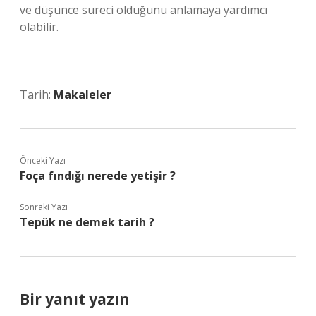
ve düşünce süreci olduğunu anlamaya yardımcı
olabilir.
Tarih:
Makaleler
Önceki Yazı
Foça fındığı nerede yetişir ?
Sonraki Yazı
Tepük ne demek tarih ?
Bir yanıt yazın