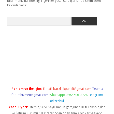
bildirmeniz halinde, ilgili içerikler yasal süre içerisinde sitemizden
kaldırılacaktır.
Arama
er.xyz/
Reklam ve İletişim:
E-mail:
backlinkpaneli@gmail.com
Teams:
forumhizmeti@gmail.com
Whatsapp: 0262 606 0 726
Telegram:
@karabul
Yasal Uyarı:
Sitemiz, 5651 Sayılı Kanun gereğince Bilgi Teknolojileri
ve İletişim Kurumu (BTK) tarafından onaylanmış bir Yer Sağlayıcı