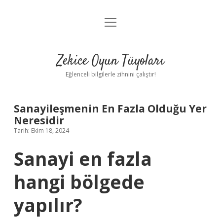
menüyü
Anasayfa
aç
Gizlilik Politikası
Zekice Oyun Tüyoları
Yasal Uyarı
Eğlenceli bilgilerle zihnini çalıştır!
Hakkımızda
Sanayileşmenin En Fazla Olduğu Yer
Neresidir
Tarih: Ekim 18, 2024
Sanayi en fazla
hangi bölgede
yapılır?