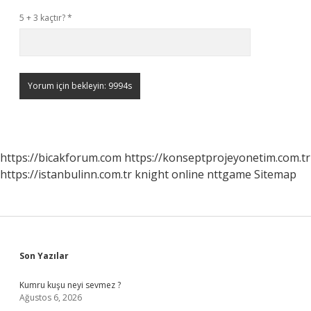
5 + 3 kaçtır?
*
https://bicakforum.com
https://konseptprojeyonetim.com.tr
https://istanbulinn.com.tr
knight online
nttgame
Sitemap
Sidebar
Son Yazılar
Kumru kuşu neyi sevmez ?
Ağustos 6, 2026