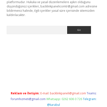
platformudur. Hukuka ve yasal düzenlemelere aykırı olduğunu
düşündüğünüz içerikleri,
backlinkpanelicomtr@gmail.com
adresine
bildirmeniz halinde, ilgili içerikler yasal süre içerisinde sitemizden
kaldırılacaktır.
Arama
w.betexper.xyz/
Reklam ve İletişim:
E-mail:
backlinkpaneli@gmail.com
Teams:
forumhizmeti@gmail.com
Whatsapp: 0262 606 0 726
Telegram:
@karabul