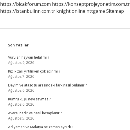
Neresidir
https://bicakforum.com
https://konseptprojeyonetim.com.tr
https://istanbulinn.com.tr
knight online
nttgame
Sitemap
Sidebar
Son Yazılar
Vurulan hayvan helal mi ?
Ağustos 9, 2026
Kızlık zarı yırtılırken çok acır mı ?
Ağustos 7, 2026
Deyim ve atasözü arasındaki fark nasıl bulunur ?
Ağustos 6, 2026
Kumru kuşu neyi sevmez ?
Ağustos 6, 2026
Averaj nedir ve nasıl hesaplanır ?
Ağustos 5, 2026
Adıyaman ve Malatya ne zaman ayrıldı ?