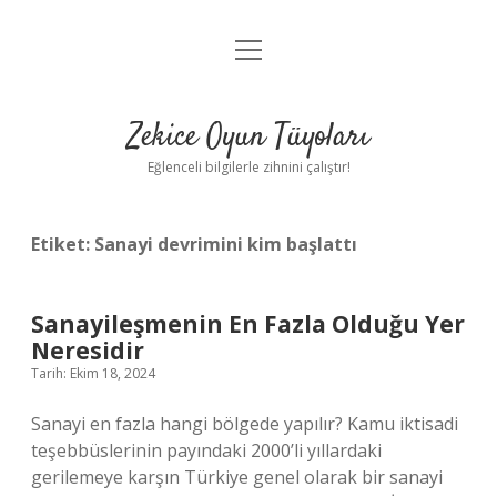
menüyü
Anasayfa
aç
Gizlilik Politikası
Zekice Oyun Tüyoları
Yasal Uyarı
Eğlenceli bilgilerle zihnini çalıştır!
Hakkımızda
Etiket:
Sanayi devrimini kim başlattı
Sanayileşmenin En Fazla Olduğu Yer
Neresidir
Tarih: Ekim 18, 2024
Sanayi en fazla hangi bölgede yapılır? Kamu iktisadi
teşebbüslerinin payındaki 2000’li yıllardaki
gerilemeye karşın Türkiye genel olarak bir sanayi