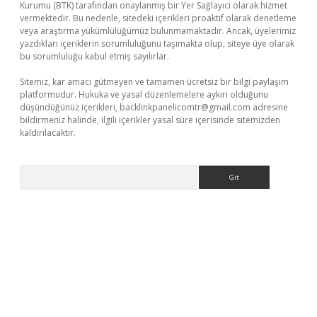
Kurumu (BTK) tarafından onaylanmış bir Yer Sağlayıcı olarak hizmet
vermektedir. Bu nedenle, sitedeki içerikleri proaktif olarak denetleme
veya araştırma yükümlülüğümüz bulunmamaktadır. Ancak, üyelerimiz
yazdıkları içeriklerin sorumluluğunu taşımakta olup, siteye üye olarak
bu sorumluluğu kabul etmiş sayılırlar.
Sitemiz, kar amacı gütmeyen ve tamamen ücretsiz bir bilgi paylaşım
platformudur. Hukuka ve yasal düzenlemelere aykırı olduğunu
düşündüğünüz içerikleri,
backlinkpanelicomtr@gmail.com
adresine
bildirmeniz halinde, ilgili içerikler yasal süre içerisinde sitemizden
kaldırılacaktır.
Arama
lbet.online/
vdcasino sitesi
grandoperabet giriş
https://www.be