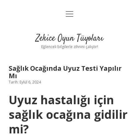
menüyü
Anasayfa
aç
Gizlilik Politikası
Zekice Oyun Tüyoları
Yasal Uyarı
Eğlenceli bilgilerle zihnini çalıştır!
Hakkımızda
Sağlık Ocağında Uyuz Testi Yapılır
Mı
Tarih: Eylül 6, 2024
Uyuz hastalığı için
sağlık ocağına gidilir
mi?