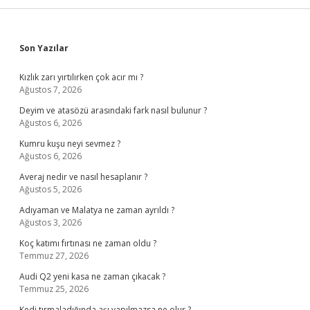
Sidebar
Son Yazılar
Kızlık zarı yırtılırken çok acır mı ?
Ağustos 7, 2026
Deyim ve atasözü arasındaki fark nasıl bulunur ?
Ağustos 6, 2026
Kumru kuşu neyi sevmez ?
Ağustos 6, 2026
Averaj nedir ve nasıl hesaplanır ?
Ağustos 5, 2026
Adıyaman ve Malatya ne zaman ayrıldı ?
Ağustos 3, 2026
Koç katımı fırtınası ne zaman oldu ?
Temmuz 27, 2026
Audi Q2 yeni kasa ne zaman çıkacak ?
Temmuz 25, 2026
Kedi tırmaladığında aşı yapılmazsa ne olur ?