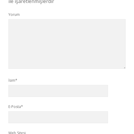
ile işaretlenmişlerdir
Yorum
İsim*
E-Posta*
Web Sitesi