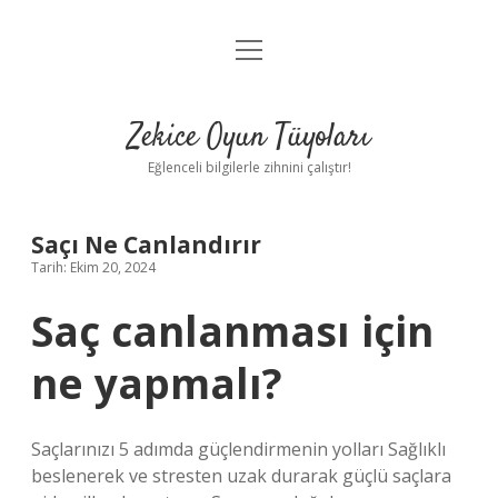
menüyü
Anasayfa
aç
Gizlilik Politikası
Zekice Oyun Tüyoları
Yasal Uyarı
Eğlenceli bilgilerle zihnini çalıştır!
Hakkımızda
Saçı Ne Canlandırır
Tarih: Ekim 20, 2024
Saç canlanması için
ne yapmalı?
Saçlarınızı 5 adımda güçlendirmenin yolları Sağlıklı
beslenerek ve stresten uzak durarak güçlü saçlara