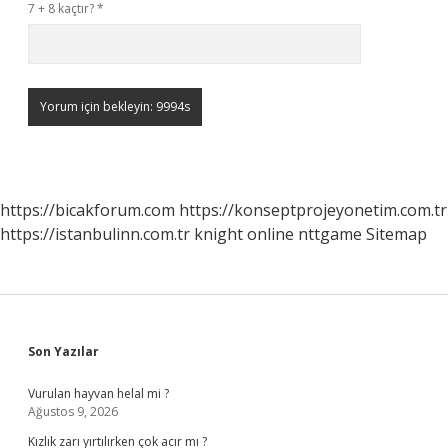
7 + 8 kaçtır?
*
https://bicakforum.com
https://konseptprojeyonetim.com.tr
https://istanbulinn.com.tr
knight online
nttgame
Sitemap
Sidebar
Son Yazılar
Vurulan hayvan helal mi ?
Ağustos 9, 2026
Kızlık zarı yırtılırken çok acır mı ?