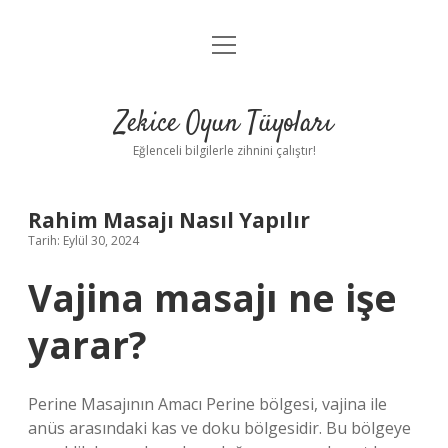
menüyü
Anasayfa
aç
Gizlilik Politikası
Zekice Oyun Tüyoları
Yasal Uyarı
Eğlenceli bilgilerle zihnini çalıştır!
Hakkımızda
Rahim Masajı Nasıl Yapılır
Tarih: Eylül 30, 2024
Vajina masajı ne işe
yarar?
Perine Masajının Amacı Perine bölgesi, vajina ile
anüs arasındaki kas ve doku bölgesidir. Bu bölgeye