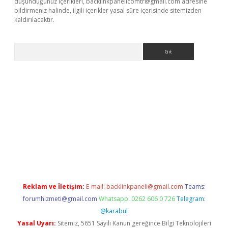
düşündüğünüz içerikleri,
backlinkpanelicomtr@gmail.com
adresine
bildirmeniz halinde, ilgili içerikler yasal süre içerisinde sitemizden
kaldırılacaktır.
Arama
w.betexper.xyz/
Reklam ve İletişim:
E-mail:
backlinkpaneli@gmail.com
Teams:
forumhizmeti@gmail.com
Whatsapp: 0262 606 0 726
Telegram:
@karabul
Yasal Uyarı:
Sitemiz, 5651 Sayılı Kanun gereğince Bilgi Teknolojileri