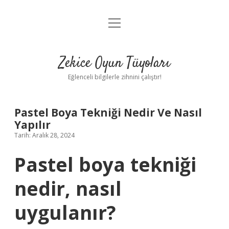
menüyü
Anasayfa
aç
Gizlilik Politikası
Zekice Oyun Tüyoları
Yasal Uyarı
Eğlenceli bilgilerle zihnini çalıştır!
Hakkımızda
Pastel Boya Tekniği Nedir Ve Nasıl
Yapılır
Tarih: Aralık 28, 2024
Pastel boya tekniği
nedir, nasıl
uygulanır?