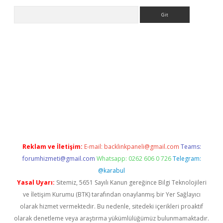
Arama
yz/
Reklam ve İletişim:
E-mail:
backlinkpaneli@gmail.com
Teams:
forumhizmeti@gmail.com
Whatsapp: 0262 606 0 726
Telegram:
@karabul
Yasal Uyarı:
Sitemiz, 5651 Sayılı Kanun gereğince Bilgi Teknolojileri
ve İletişim Kurumu (BTK) tarafından onaylanmış bir Yer Sağlayıcı
olarak hizmet vermektedir. Bu nedenle, sitedeki içerikleri proaktif
olarak denetleme veya araştırma yükümlülüğümüz bulunmamaktadır.