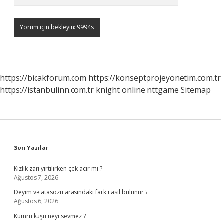
https://bicakforum.com
https://konseptprojeyonetim.com.tr
https://istanbulinn.com.tr
knight online
nttgame
Sitemap
Sidebar
Son Yazılar
Kızlık zarı yırtılırken çok acır mı ?
Ağustos 7, 2026
Deyim ve atasözü arasındaki fark nasıl bulunur ?
Ağustos 6, 2026
Kumru kuşu neyi sevmez ?