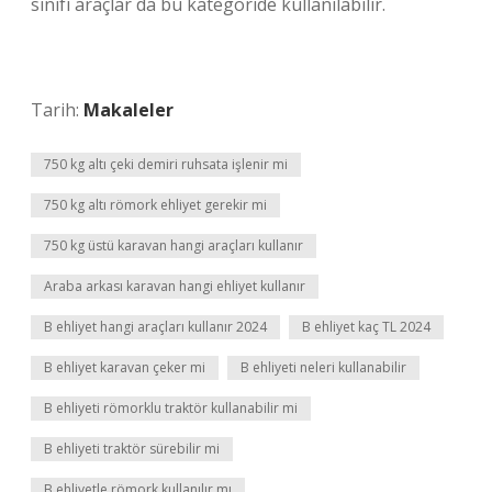
sınıfı araçlar da bu kategoride kullanılabilir.
Tarih:
Makaleler
750 kg altı çeki demiri ruhsata işlenir mi
750 kg altı römork ehliyet gerekir mi
750 kg üstü karavan hangi araçları kullanır
Araba arkası karavan hangi ehliyet kullanır
B ehliyet hangi araçları kullanır 2024
B ehliyet kaç TL 2024
B ehliyet karavan çeker mi
B ehliyeti neleri kullanabilir
B ehliyeti römorklu traktör kullanabilir mi
B ehliyeti traktör sürebilir mi
B ehliyetle römork kullanılır mı