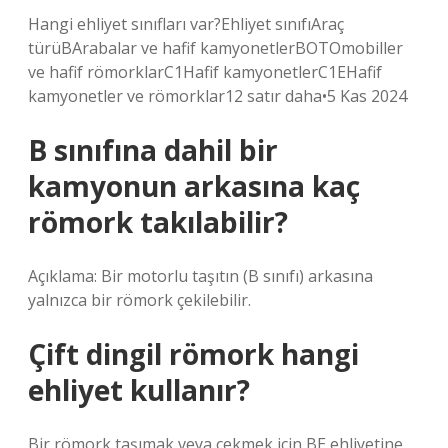
Hangi ehliyet sınıfları var?Ehliyet sınıfıAraç
türüBArabalar ve hafif kamyonetlerBOTOmobiller
ve hafif römorklarC1Hafif kamyonetlerC1EHafif
kamyonetler ve römorklar12 satır daha•5 Kas 2024
B sınıfına dahil bir
kamyonun arkasına kaç
römork takılabilir?
Açıklama: Bir motorlu taşıtın (B sınıfı) arkasına
yalnızca bir römork çekilebilir.
Çift dingil römork hangi
ehliyet kullanır?
Bir römork taşımak veya çekmek için BE ehliyetine