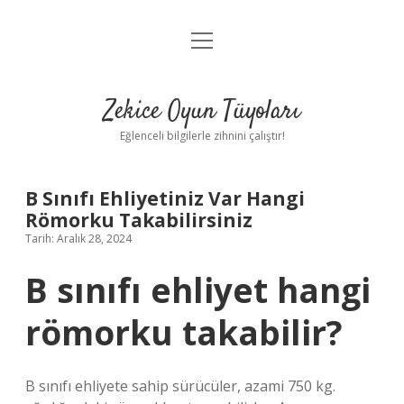
menüyü
Anasayfa
aç
Gizlilik Politikası
Zekice Oyun Tüyoları
Yasal Uyarı
Eğlenceli bilgilerle zihnini çalıştır!
Hakkımızda
B Sınıfı Ehliyetiniz Var Hangi
Römorku Takabilirsiniz
Tarih: Aralık 28, 2024
B sınıfı ehliyet hangi
römorku takabilir?
B sınıfı ehliyete sahip sürücüler, azami 750 kg.