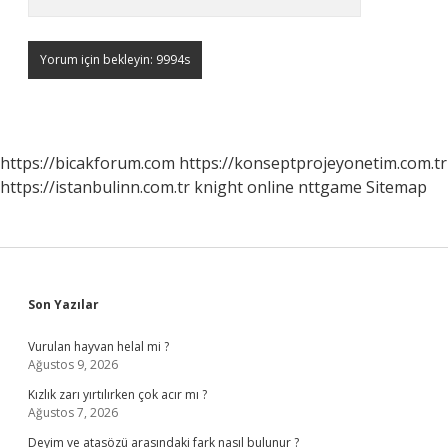
https://bicakforum.com
https://konseptprojeyonetim.com.tr
https://istanbulinn.com.tr
knight online
nttgame
Sitemap
Sidebar
Son Yazılar
Vurulan hayvan helal mi ?
Ağustos 9, 2026
Kızlık zarı yırtılırken çok acır mı ?
Ağustos 7, 2026
Deyim ve atasözü arasındaki fark nasıl bulunur ?