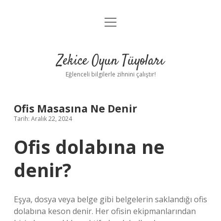
menüyü
Anasayfa
aç
Gizlilik Politikası
Zekice Oyun Tüyoları
Yasal Uyarı
Eğlenceli bilgilerle zihnini çalıştır!
Hakkımızda
Ofis Masasına Ne Denir
Tarih: Aralık 22, 2024
Ofis dolabına ne
denir?
Eşya, dosya veya belge gibi belgelerin saklandığı ofis
dolabına keson denir. Her ofisin ekipmanlarından