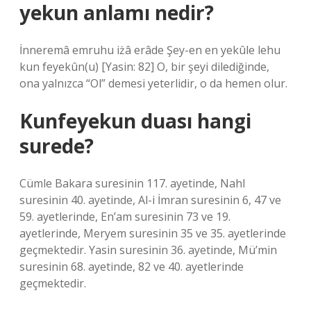
yekun anlamı nedir?
İnneremâ emruhu iżâ erâde Şey-en en yekûle lehu
kun feyekûn(u) [Yasin: 82] O, bir şeyi dilediğinde,
ona yalnızca “Ol” demesi yeterlidir, o da hemen olur.
Kunfeyekun duası hangi
surede?
Cümle Bakara suresinin 117. ayetinde, Nahl
suresinin 40. ayetinde, Al-i İmran suresinin 6, 47 ve
59. ayetlerinde, En’am suresinin 73 ve 19.
ayetlerinde, Meryem suresinin 35 ve 35. ayetlerinde
geçmektedir. Yasin suresinin 36. ayetinde, Mü’min
suresinin 68. ayetinde, 82 ve 40. ayetlerinde
geçmektedir.