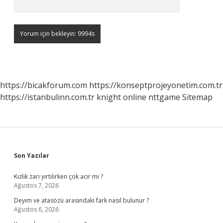
https://bicakforum.com
https://konseptprojeyonetim.com.tr
https://istanbulinn.com.tr
knight online
nttgame
Sitemap
Sidebar
Son Yazılar
Kızlık zarı yırtılırken çok acır mı ?
Ağustos 7, 2026
Deyim ve atasözü arasındaki fark nasıl bulunur ?
Ağustos 6, 2026