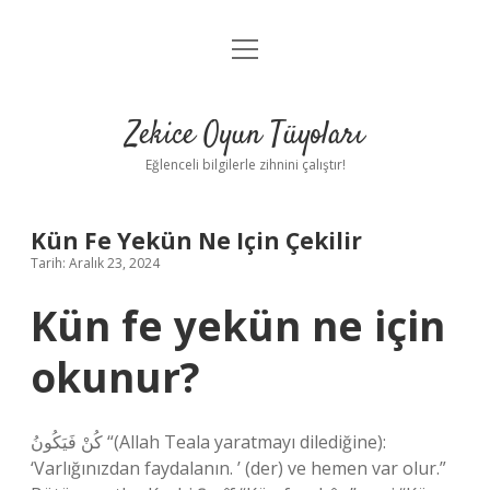
menüyü
Anasayfa
aç
Gizlilik Politikası
Zekice Oyun Tüyoları
Yasal Uyarı
Eğlenceli bilgilerle zihnini çalıştır!
Hakkımızda
Kün Fe Yekün Ne Için Çekilir
Tarih: Aralık 23, 2024
Kün fe yekün ne için
okunur?
كُنْ فَيَكُونُ “(Allah Teala yaratmayı dilediğine):
‘Varlığınızdan faydalanın. ’ (der) ve hemen var olur.”