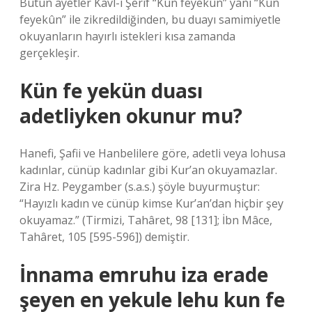
Bütün ayetler Kavl-i Şerîf “Kün feyekûn” yani “Kün
feyekûn” ile zikredildiğinden, bu duayı samimiyetle
okuyanların hayırlı istekleri kısa zamanda
gerçekleşir.
Kün fe yekün duası
adetliyken okunur mu?
Hanefi, Şafii ve Hanbelilere göre, adetli veya lohusa
kadınlar, cünüp kadınlar gibi Kur’an okuyamazlar.
Zira Hz. Peygamber (s.a.s.) şöyle buyurmuştur:
“Hayızlı kadın ve cünüp kimse Kur’an’dan hiçbir şey
okuyamaz.” (Tirmizi, Tahâret, 98 [131]; İbn Mâce,
Tahâret, 105 [595-596]) demiştir.
İnnama emruhu iza erade
şeyen en yekule lehu kun fe