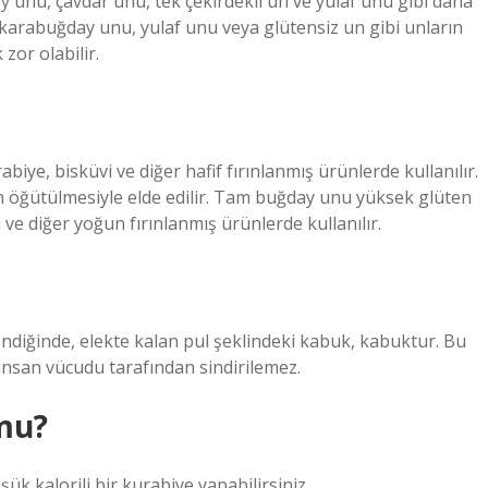
y unu, çavdar unu, tek çekirdekli un ve yulaf unu gibi daha
un, karabuğday unu, yulaf unu veya glütensiz un gibi unların
zor olabilir.
biye, bisküvi ve diğer hafif fırınlanmış ürünlerde kullanılır.
 öğütülmesiyle elde edilir. Tam buğday unu yüksek glüten
ve diğer yoğun fırınlanmış ürünlerde kullanılır.
lendiğinde, elekte kalan pul şeklindeki kabuk, kabuktur. Bu
 insan vücudu tarafından sindirilemez.
 mu?
 kalorili bir kurabiye yapabilirsiniz.