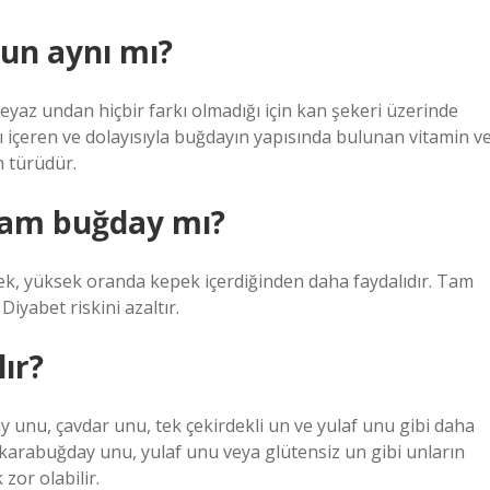
 un aynı mı?
az undan hiçbir farkı olmadığı için kan şekeri üzerinde
ı içeren ve dolayısıyla buğdayın yapısında bulunan vitamin v
n türüdür.
tam buğday mı?
kmek, yüksek oranda kepek içerdiğinden daha faydalıdır. Tam
 Diyabet riskini azaltır.
lır?
y unu, çavdar unu, tek çekirdekli un ve yulaf unu gibi daha
un, karabuğday unu, yulaf unu veya glütensiz un gibi unların
zor olabilir.