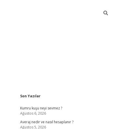
Sidebar
Son Yazılar
dcasino sitesi
grandoperabet giriş
https://www.betexper.xyz/
Kumru kuşu neyi sevmez ?
Ağustos 6, 2026
Averaj nedir ve nasıl hesaplanır ?
Ağustos 5, 2026