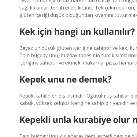
Diyet hamur işleri hazırlarken un olarak; tam buğda
sağlıklı unları tercih edebilirsiniz. Tek çekirdekli 
glüten içeriği düşük olduğundan kıvamını tutturmak 
Kek için hangi un kullanılır?
Beyaz un düşük glüten içeriğine sahiptir ve kek, kura
Tam buğday unu, buğday tanesinin tüm kısımlarının
içeriğine sahiptir ve ekmek, makarna, pizza hamuru 
Kepek unu ne demek?
Kepek, tahılın en dış kısmıdır. Öğütülmüş tahıllar e
kabuk, yüksek selüloz içeriğine sahip bir yapıdır ve
Kepekli unla kurabiye olur
Tam buğday unu kullanarak hem lezzetli hem de düşük