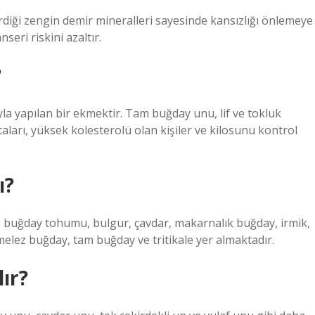
erdiği zengin demir mineralleri sayesinde kansızlığı önlemeye
seri riskini azaltır.
?
a yapılan bir ekmektir. Tam buğday unu, lif ve tokluk
aları, yüksek kolesterolü olan kişiler ve kilosunu kontrol
ı?
i, buğday tohumu, bulgur, çavdar, makarnalık buğday, irmik,
elez buğday, tam buğday ve tritikale yer almaktadır.
lır?