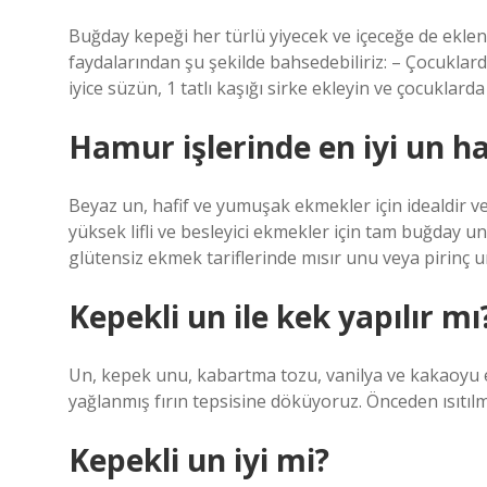
Buğday kepeği her türlü yiyecek ve içeceğe de ekleneb
faydalarından şu şekilde bahsedebiliriz: – Çocuklard
iyice süzün, 1 tatlı kaşığı sirke ekleyin ve çocuklard
Hamur işlerinde en iyi un ha
Beyaz un, hafif ve yumuşak ekmekler için idealdir ve
yüksek lifli ve besleyici ekmekler için tam buğday unu 
glütensiz ekmek tariflerinde mısır unu veya pirinç un
Kepekli un ile kek yapılır mı
Un, kepek unu, kabartma tozu, vanilya ve kakaoyu ek
yağlanmış fırın tepsisine döküyoruz. Önceden ısıtılm
Kepekli un iyi mi?