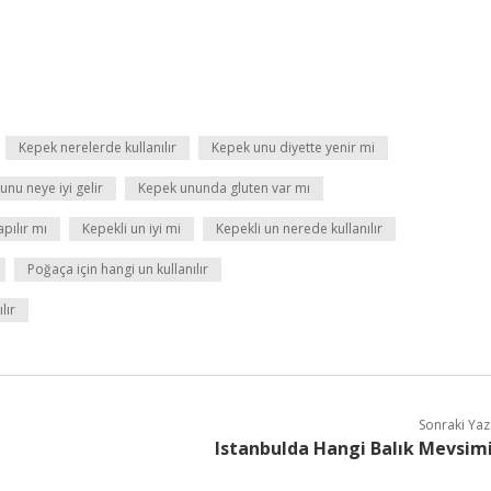
Kepek nerelerde kullanılır
Kepek unu diyette yenir mi
unu neye iyi gelir
Kepek ununda gluten var mı
apılır mı
Kepekli un iyi mi
Kepekli un nerede kullanılır
Poğaça için hangi un kullanılır
lır
Sonraki Yaz
Istanbulda Hangi Balık Mevsim