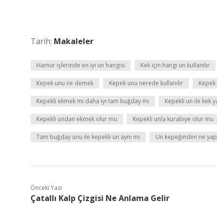
Tarih:
Makaleler
Hamur işlerinde en iyi un hangisi
Kek için hangi un kullanılır
Kepek unu ne demek
Kepek unu nerede kullanılır
Kepek 
Kepekli ekmek mi daha iyi tam buğday mı
Kepekli un ile kek y
Kepekli undan ekmek olur mu
Kepekli unla kurabiye olur mu
Tam buğday unu ile kepekli un aynı mı
Un kepeğinden ne yapı
Önceki Yazı
Çatallı Kalp Çizgisi Ne Anlama Gelir