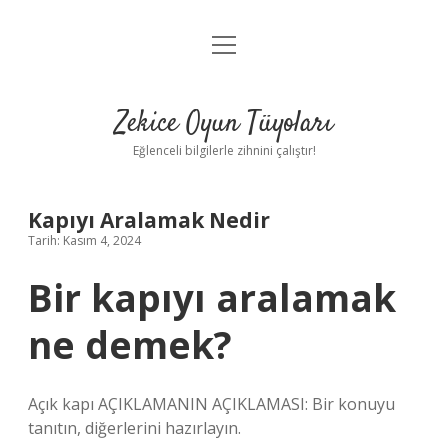
menüyü
Anasayfa
aç
Gizlilik Politikası
Zekice Oyun Tüyoları
Yasal Uyarı
Eğlenceli bilgilerle zihnini çalıştır!
Hakkımızda
Kapıyı Aralamak Nedir
Tarih: Kasım 4, 2024
Bir kapıyı aralamak
ne demek?
Açık kapı AÇIKLAMANIN AÇIKLAMASI: Bir konuyu
tanıtın, diğerlerini hazırlayın.