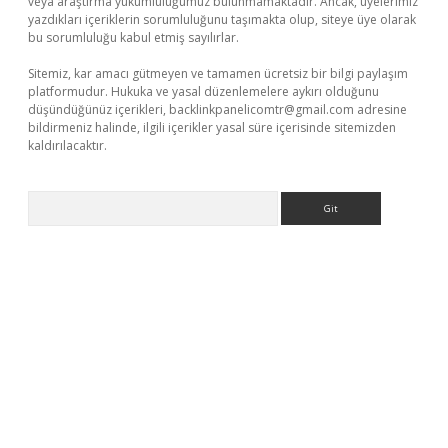
veya araştırma yükümlülüğümüz bulunmamaktadır. Ancak, üyelerimiz
yazdıkları içeriklerin sorumluluğunu taşımakta olup, siteye üye olarak
bu sorumluluğu kabul etmiş sayılırlar.
Sitemiz, kar amacı gütmeyen ve tamamen ücretsiz bir bilgi paylaşım
platformudur. Hukuka ve yasal düzenlemelere aykırı olduğunu
düşündüğünüz içerikleri,
backlinkpanelicomtr@gmail.com
adresine
bildirmeniz halinde, ilgili içerikler yasal süre içerisinde sitemizden
kaldırılacaktır.
Arama
xyz/