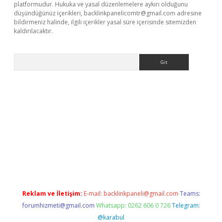
platformudur. Hukuka ve yasal düzenlemelere aykırı olduğunu
düşündüğünüz içerikleri,
backlinkpanelicomtr@gmail.com
adresine
bildirmeniz halinde, ilgili içerikler yasal süre içerisinde sitemizden
kaldırılacaktır.
Arama
ww.betexper.xyz/
Reklam ve İletişim:
E-mail:
backlinkpaneli@gmail.com
Teams:
forumhizmeti@gmail.com
Whatsapp: 0262 606 0 726
Telegram:
@karabul