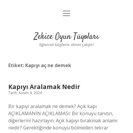
menüyü
Anasayfa
aç
Gizlilik Politikası
Zekice Oyun Tüyoları
Yasal Uyarı
Eğlenceli bilgilerle zihnini çalıştır!
Hakkımızda
Etiket:
Kapıyı aç ne demek
Kapıyı Aralamak Nedir
Tarih: Kasım 4, 2024
Bir kapıyı aralamak ne demek? Açık kapı
AÇIKLAMANIN AÇIKLAMASI: Bir konuyu tanıtın,
diğerlerini hazırlayın. Açık kapıyı bırakmak anlamı
nedir? Gerektiğinde konuyu bölmeden tekrar