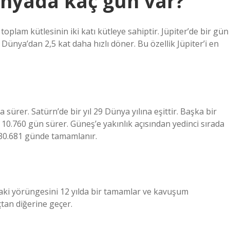
ünyada kaç gün var?
oplam kütlesinin iki katı kütleye sahiptir. Jüpiter’de bir gün
Dünya’dan 2,5 kat daha hızlı döner. Bu özellik Jüpiter’i en
 sürer. Satürn’de bir yıl 29 Dünya yılına eşittir. Başka bir
10.760 gün sürer. Güneş’e yakınlık açısından yedinci sırada
l 30.681 günde tamamlanır.
daki yörüngesini 12 yılda bir tamamlar ve kavuşum
çtan diğerine geçer.