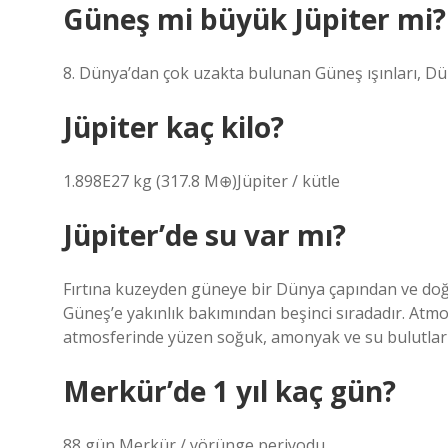
Güneş mi büyük Jüpiter mi?
8. Dünya’dan çok uzakta bulunan Güneş ışınları, Dün
Jüpiter kaç kilo?
1.898E27 kg (317.8 M⊕)Jüpiter / kütle
Jüpiter’de su var mı?
Fırtına kuzeyden güneye bir Dünya çapından ve doğ
Güneş’e yakınlık bakımından beşinci sıradadır. Atmo
atmosferinde yüzen soğuk, amonyak ve su bulutları
Merkür’de 1 yıl kaç gün?
88 gün Merkür / yörünge periyodu