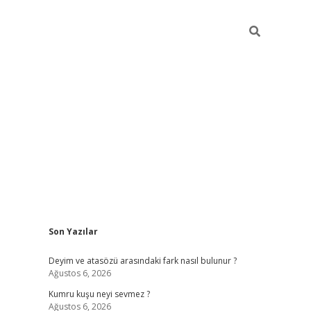
Sidebar
Son Yazılar
vdcasino sitesi
grandoperabet giriş
https://www.betexper.xyz
Deyim ve atasözü arasındaki fark nasıl bulunur ?
Ağustos 6, 2026
Kumru kuşu neyi sevmez ?
Ağustos 6, 2026