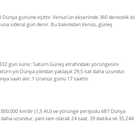
3 Dünya gününe eşittir. Venüs’ün ekseninde 360 ​​derecelik bi
 Buna sideral gün denir. Bu bakımdan Venüs, güneş
 4.332 gün sürer. Satürn Güneş etrafındaki yörüngesini
türn yılı Dünya yılından yaklaşık 29,5 kat daha uzundur.
a saati alır; 1 Uranüs günü 17 saattir.
0.000.000 km’dir (1,5 AU) ve yörünge periyodu 687 Dünya
aha uzundur, yani tam olarak 24 saat, 39 dakika ve 35,244