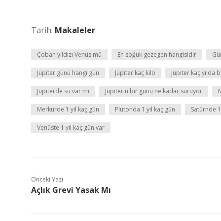
Tarih:
Makaleler
Çoban yıldızı Venüs mü
En soğuk gezegen hangisidir
Gün
Jüpiter günü hangi gün
Jüpiter kaç kilo
Jüpiter kaç yılda b
Jüpiterde su var mı
Jüpiterin bir günü ne kadar sürüyor
M
Merkürde 1 yıl kaç gün
Plütonda 1 yıl kaç gün
Satürnde 1 
Venüste 1 yıl kaç gün var
Önceki Yazı
Açlık Grevi Yasak Mı