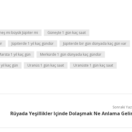
eş mi büyük Jüpiter mi
Güneşte 1 gün kaç saat
ir
Jüpiterde 1 yıl kaç gündür
Jüpiterde bir gün dünyada kaç gün var
arsta 1 yıl kaç gün
Merkürde 1 gün dünyada kaç gündür
yıl kaç gün
Uranüs 1 gün kaç saat
Uranüste 1 gün kaç saat
Sonraki Yaz
Rüyada Yeşillikler Içinde Dolaşmak Ne Anlama Geli