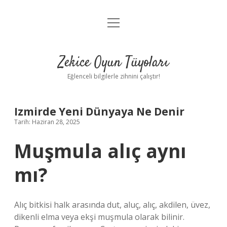
menüyü
Anasayfa
aç
Gizlilik Politikası
Zekice Oyun Tüyoları
Yasal Uyarı
Eğlenceli bilgilerle zihnini çalıştır!
Hakkımızda
Izmirde Yeni Dünyaya Ne Denir
Tarih: Haziran 28, 2025
Muşmula alıç aynı
mı?
Alıç bitkisi halk arasında dut, aluç, alıç, akdilen, üvez,
dikenli elma veya ekşi muşmula olarak bilinir.