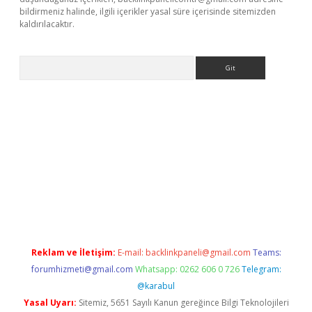
bildirmeniz halinde, ilgili içerikler yasal süre içerisinde sitemizden
kaldırılacaktır.
Arama
.xyz/
Reklam ve İletişim:
E-mail:
backlinkpaneli@gmail.com
Teams:
forumhizmeti@gmail.com
Whatsapp: 0262 606 0 726
Telegram:
@karabul
Yasal Uyarı:
Sitemiz, 5651 Sayılı Kanun gereğince Bilgi Teknolojileri