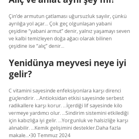
Çin’de armutun çatlaması uğursuzluk sayılır, çünkü
ayrılığa yol açar… Çok geç olgunlaşan yabani
çeşidine “yabani armut” denir, yalnız yaşamayı seven
ve kalbi temizleyen doğa ağacı olarak bilinen
çeşidine ise “alıç” denir…
Yenidünya meyvesi neye iyi
gelir?
C vitamini sayesinde enfeksiyonlara karşı direnci
güçlendirir. …Antioksidan etkisi sayesinde serbest
radikallere karşı korur. …İçerdiği lif sayesinde kilo
vermeye yardımcı olur. …Sindirim sistemini etkilediği
için kabızlığa iyi gelir. …Yorgunluk ve halsizliğe karşı
alınabilir. …Kemik gelişimini destekler.Daha fazla
makale…•30 Temmuz 2024