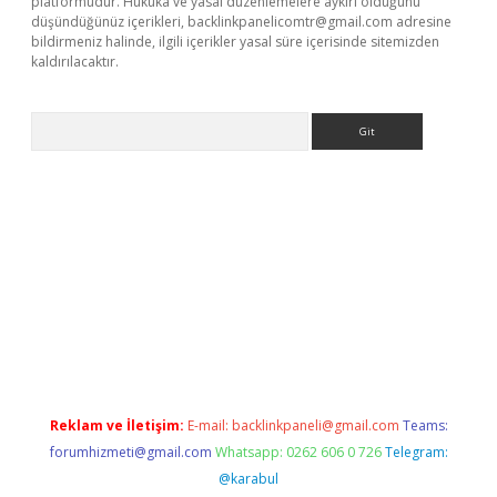
platformudur. Hukuka ve yasal düzenlemelere aykırı olduğunu
düşündüğünüz içerikleri,
backlinkpanelicomtr@gmail.com
adresine
bildirmeniz halinde, ilgili içerikler yasal süre içerisinde sitemizden
kaldırılacaktır.
Arama
s://www.betexper.xyz/
Reklam ve İletişim:
E-mail:
backlinkpaneli@gmail.com
Teams:
forumhizmeti@gmail.com
Whatsapp: 0262 606 0 726
Telegram:
@karabul