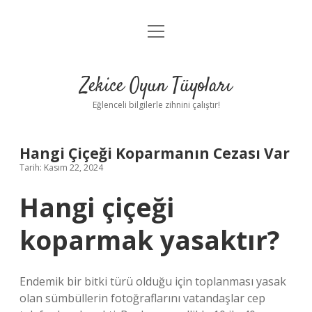
menüyü
Anasayfa
aç
Gizlilik Politikası
Zekice Oyun Tüyoları
Yasal Uyarı
Eğlenceli bilgilerle zihnini çalıştır!
Hakkımızda
Hangi Çiçeği Koparmanın Cezası Var
Tarih: Kasım 22, 2024
Hangi çiçeği
koparmak yasaktır?
Endemik bir bitki türü olduğu için toplanması yasak
olan sümbüllerin fotoğraflarını vatandaşlar cep