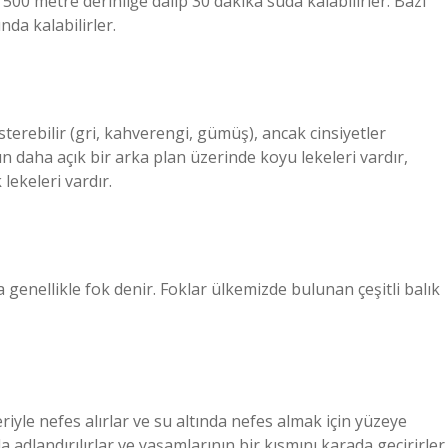
500 metre derinliğe dalıp 30 dakika suda kalabilirler. Bazı
nda kalabilirler.
terebilir (gri, kahverengi, gümüş), ancak cinsiyetler
ın daha açık bir arka plan üzerinde koyu lekeleri vardır,
lekeleri vardır.
ına genellikle fok denir. Foklar ülkemizde bulunan çeşitli balık
yle nefes alırlar ve su altında nefes almak için yüzeye
 adlandırılırlar ve yaşamlarının bir kısmını karada geçirirler.