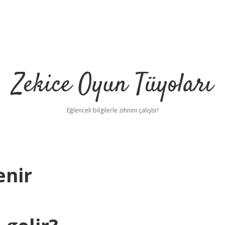
Zekice Oyun Tüyoları
Eğlenceli bilgilerle zihnini çalıştır!
enir
https://ilbet.online