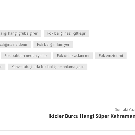
alığı hangi gruba girer
Fok balığı nasıl çiftleşir
balığına ne denir
Fok balığını kim yer
Fok balıkları neden yalnız
Fok deniz aslanı mı
Fok emzirir mi
ir
Kahve tabağında fok balığı ne anlama gelir
Sonraki Yaz
Ikizler Burcu Hangi Süper Kahrama