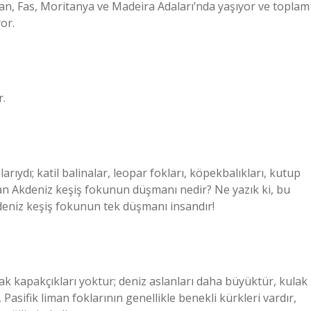
, Fas, Moritanya ve Madeira Adaları’nda yaşıyor ve toplam
or.
r.
arıydı; katil balinalar, leopar fokları, köpekbalıkları, kutup
ayan Akdeniz keşiş fokunun düşmanı nedir? Ne yazık ki, bu
deniz keşiş fokunun tek düşmanı insandır!
ak kapakçıkları yoktur; deniz aslanları daha büyüktür, kulak
Pasifik liman foklarının genellikle benekli kürkleri vardır,