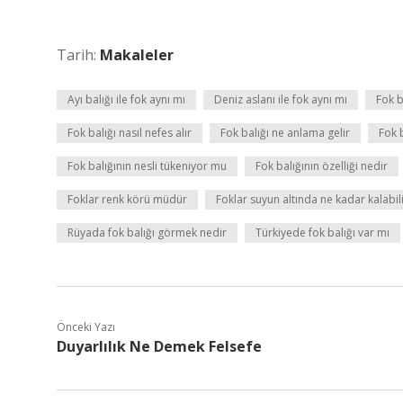
Tarih:
Makaleler
Ayı balığı ile fok aynı mı
Deniz aslanı ile fok aynı mı
Fok b
Fok balığı nasıl nefes alır
Fok balığı ne anlama gelir
Fok 
Fok balığının nesli tükeniyor mu
Fok balığının özelliği nedir
Foklar renk körü müdür
Foklar suyun altında ne kadar kalabil
Rüyada fok balığı görmek nedir
Türkiyede fok balığı var mı
Önceki Yazı
Duyarlılık Ne Demek Felsefe