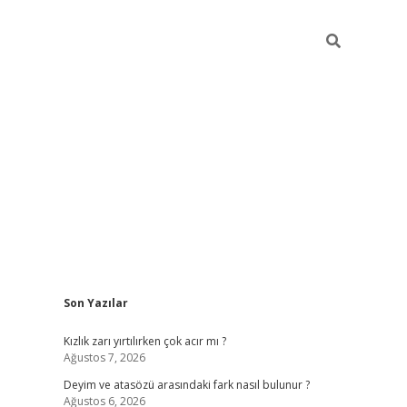
Sidebar
Son Yazılar
/
vdcasino sitesi
grandoperabet giriş
https://www.betexper.xy
Kızlık zarı yırtılırken çok acır mı ?
Ağustos 7, 2026
Deyim ve atasözü arasındaki fark nasıl bulunur ?
Ağustos 6, 2026