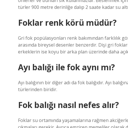
önlerler ve bunları sık kullanmazlar. Beslenmek için 
türler 900 metre derinliğe dalıp 2 saate kadar su altı
Foklar renk körü müdür?
Gri fok popülasyonları renk bakımından farklılık gös
arasında bireysel desenler benzerdir. Dişi gri foklar
erkeklerin ise koyu bir arka plan üzerinde daha açık 
Ayı balığı ile fok aynı mı?
Ayı balığının bir diğer adı da fok balığıdır. Ayı balığ
türlerinden biridir.
Fok balığı nasıl nefes alır?
Foklar su ortamında yaşamalarına rağmen akciğerleri
çıkmaları gerekir. Ayrıca emziren memeliler olarak da