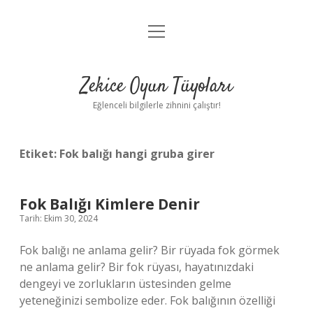
menüyü
Anasayfa
aç
Gizlilik Politikası
Zekice Oyun Tüyoları
Yasal Uyarı
Eğlenceli bilgilerle zihnini çalıştır!
Hakkımızda
Etiket:
Fok balığı hangi gruba girer
Fok Balığı Kimlere Denir
Tarih: Ekim 30, 2024
Fok balığı ne anlama gelir? Bir rüyada fok görmek
ne anlama gelir? Bir fok rüyası, hayatınızdaki
dengeyi ve zorlukların üstesinden gelme
yeteneğinizi sembolize eder. Fok balığının özelliği