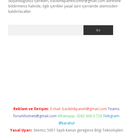
düşündüğünüz içerikleri,
backlinkpanelicomtr@gmail.com
adresine
bildirmeniz halinde, ilgili içerikler yasal süre içerisinde sitemizden
kaldırılacaktır.
Arama
w.betexper.xyz/
Reklam ve İletişim:
E-mail:
backlinkpaneli@gmail.com
Teams:
forumhizmeti@gmail.com
Whatsapp: 0262 606 0 726
Telegram:
@karabul
Yasal Uyarı:
Sitemiz, 5651 Sayılı Kanun gereğince Bilgi Teknolojileri