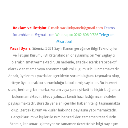
lbet.online/
vdcasino sitesi
grandoperabet giriş
https://www.be
Reklam ve İletişim:
E-mail:
backlinkpaneli@gmail.com
Teams:
forumhizmeti@gmail.com
Whatsapp: 0262 606 0 726
Telegram:
@karabul
Yasal Uyarı:
Sitemiz, 5651 Sayılı Kanun gereğince Bilgi Teknolojileri
ve İletişim Kurumu (BTK) tarafından onaylanmış bir Yer Sağlayıcı
olarak hizmet vermektedir. Bu nedenle, sitedeki içerikleri proaktif
olarak denetleme veya araştırma yükümlülüğümüz bulunmamaktadır.
Ancak, üyelerimiz yazdıkları içeriklerin sorumluluğunu taşımakta olup,
siteye üye olarak bu sorumluluğu kabul etmiş sayılırlar. Bu internet
sitesi, herhangi bir marka, kurum veya şahıs şirketi ile hiçbir bağlantısı
bulunmamaktadır. Sitede yalnızca kendi hazırladığımız makaleler
paylaşılmaktadır. Burada yer alan içerikler haber niteliği taşımamakta
olup, gerçek kurum ve kişiler hakkında paylaşım yapılmamaktadır.
Gerçek kurum ve kişiler ile isim benzerlikleri tamamen tesadüfidir.
Sitemiz, kar amacı gütmeyen ve tamamen ücretsiz bir bilgi paylaşım