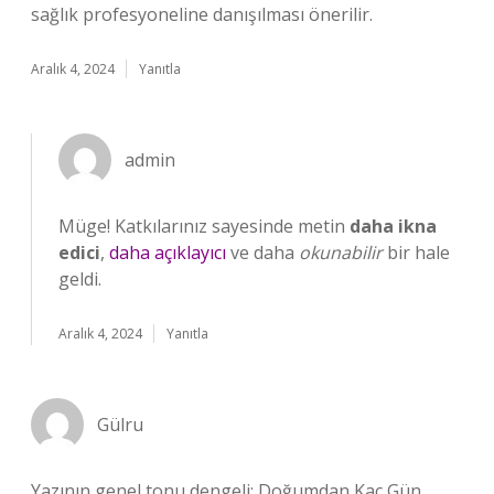
sağlık profesyoneline danışılması önerilir.
Aralık 4, 2024
Yanıtla
admin
Müge! Katkılarınız sayesinde metin
daha ikna
edici
,
daha açıklayıcı
ve daha
okunabilir
bir hale
geldi.
Aralık 4, 2024
Yanıtla
Gülru
Yazının genel tonu dengeli; Doğumdan Kaç Gün