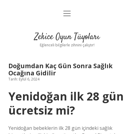
menüyü
Anasayfa
aç
Gizlilik Politikası
Zekice Oyun Tüyoları
Yasal Uyarı
Eğlenceli bilgilerle zihnini çalıştır!
Hakkımızda
Doğumdan Kaç Gün Sonra Sağlık
Ocağına Gidilir
Tarih: Eylül 6, 2024
Yenidoğan ilk 28 gün
ücretsiz mi?
Yenidoğan bebeklerin ilk 28 gün içindeki sağlık