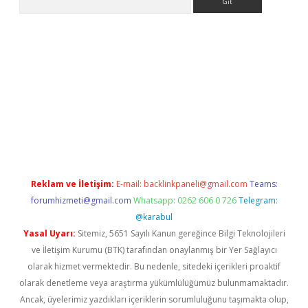
lbet.online/
vdcasino sitesi
grandoperabet giriş
https://www.b
Reklam ve İletişim:
E-mail:
backlinkpaneli@gmail.com
Teams:
forumhizmeti@gmail.com
Whatsapp: 0262 606 0 726
Telegram:
@karabul
Yasal Uyarı:
Sitemiz, 5651 Sayılı Kanun gereğince Bilgi Teknolojileri
ve İletişim Kurumu (BTK) tarafından onaylanmış bir Yer Sağlayıcı
olarak hizmet vermektedir. Bu nedenle, sitedeki içerikleri proaktif
olarak denetleme veya araştırma yükümlülüğümüz bulunmamaktadır.
Ancak, üyelerimiz yazdıkları içeriklerin sorumluluğunu taşımakta olup,