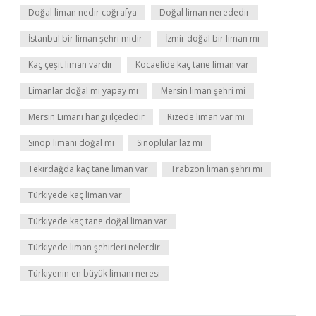
Doğal liman nedir coğrafya
Doğal liman nerededir
İstanbul bir liman şehri midir
İzmir doğal bir liman mı
Kaç çeşit liman vardır
Kocaelide kaç tane liman var
Limanlar doğal mı yapay mı
Mersin liman şehri mi
Mersin Limanı hangi ilçededir
Rizede liman var mı
Sinop limanı doğal mı
Sinoplular laz mı
Tekirdağda kaç tane liman var
Trabzon liman şehri mi
Türkiyede kaç liman var
Türkiyede kaç tane doğal liman var
Türkiyede liman şehirleri nelerdir
Türkiyenin en büyük limanı neresi