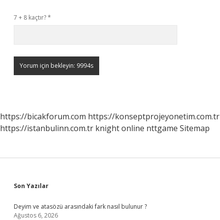
7 + 8 kaçtır?
*
https://bicakforum.com
https://konseptprojeyonetim.com.tr
https://istanbulinn.com.tr
knight online
nttgame
Sitemap
Sidebar
Son Yazılar
Deyim ve atasözü arasındaki fark nasıl bulunur ?
Ağustos 6, 2026