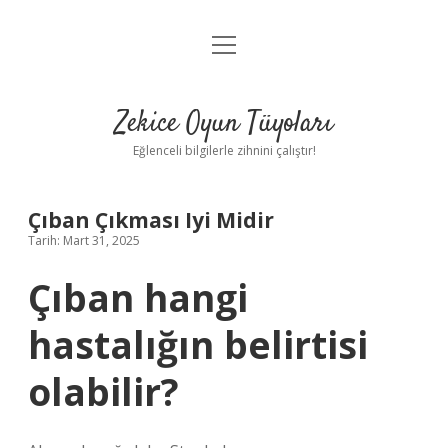
menüyü
Anasayfa
aç
Gizlilik Politikası
Zekice Oyun Tüyoları
Yasal Uyarı
Eğlenceli bilgilerle zihnini çalıştır!
Hakkımızda
Çıban Çıkması Iyi Midir
Tarih: Mart 31, 2025
Çıban hangi
hastalığın belirtisi
olabilir?