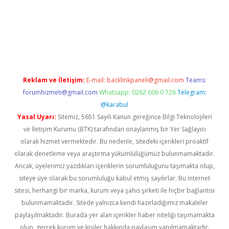
exper.xyz/
Reklam ve İletişim:
E-mail:
backlinkpaneli@gmail.com
Teams:
forumhizmeti@gmail.com
Whatsapp: 0262 606 0 726
Telegram:
@karabul
Yasal Uyarı:
Sitemiz, 5651 Sayılı Kanun gereğince Bilgi Teknolojileri
ve İletişim Kurumu (BTK) tarafından onaylanmış bir Yer Sağlayıcı
olarak hizmet vermektedir. Bu nedenle, sitedeki içerikleri proaktif
olarak denetleme veya araştırma yükümlülüğümüz bulunmamaktadır.
Ancak, üyelerimiz yazdıkları içeriklerin sorumluluğunu taşımakta olup,
siteye üye olarak bu sorumluluğu kabul etmiş sayılırlar. Bu internet
sitesi, herhangi bir marka, kurum veya şahıs şirketi ile hiçbir bağlantısı
bulunmamaktadır. Sitede yalnızca kendi hazırladığımız makaleler
paylaşılmaktadır. Burada yer alan içerikler haber niteliği taşımamakta
olup, gerçek kurum ve kişiler hakkında paylaşım yapılmamaktadır.