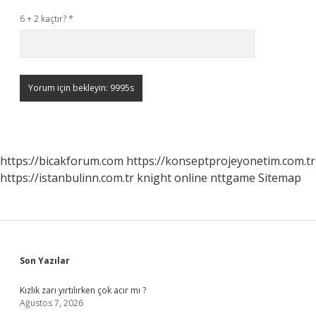
6 + 2 kaçtır?
*
https://bicakforum.com
https://konseptprojeyonetim.com.tr
https://istanbulinn.com.tr
knight online
nttgame
Sitemap
Sidebar
Son Yazılar
Kızlık zarı yırtılırken çok acır mı ?
Ağustos 7, 2026