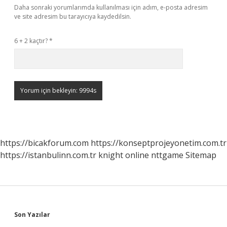
Daha sonraki yorumlarımda kullanılması için adım, e-posta adresim
ve site adresim bu tarayıcıya kaydedilsin.
6 + 2 kaçtır?
*
https://bicakforum.com
https://konseptprojeyonetim.com.tr
https://istanbulinn.com.tr
knight online
nttgame
Sitemap
Sidebar
Son Yazılar