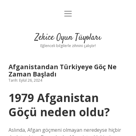
menüyü
Anasayfa
aç
Gizlilik Politikası
Zekice Oyun Tüyoları
Yasal Uyarı
Eğlenceli bilgilerle zihnini çalıştır!
Hakkımızda
Afganistandan Türkiyeye Göç Ne
Zaman Başladı
Tarih: Eylül 26, 2024
1979 Afganistan
Göçü neden oldu?
Aslında, Afgan göçmeni olmayan neredeyse hiçbir