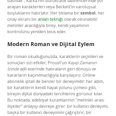
basmak”, Kafka’nın bürokratik labirentlerinde yol
arayan karakterleri veya Beckett’in varoluşsal
boşluklarını hatırlatır. Her tıklama bir
sembol
, her
onay ekranı bir
anlatı tekniği
olarak okunabilir:
metinler aracılığıyla birey, kendi yaşamının
kontrolünü yeniden tesis eder.
Modern Roman ve Dijital Eylem
Bir roman okuduğunuzda, karakterin seçimleri ve
sonuçları sizi etkiler; Proust’un
Kayıp Zamanın
İzinde
adlı eserinde hatıraların geri dönüşü ve
kararların kaçınılmazlığıyla karşılaşırız. Online
abonelik iptali de benzer bir deneyimdir: her adım,
bir karakterin kendi hayat yolunu çizmesi gibi,
bireyin dijital dünyadaki tercihlerini görünür kılar.
Bu noktada, edebiyat kuramlarının “metinler arası
ilişkiler” anlayışı devreye girer: bir kullanıcı deneyimi,
başka bir kullanıcı deneyimini çağrıştırır, bir