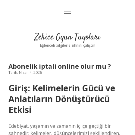
menüyü
Anasayfa
aç
Gizlilik Politikası
Zekice Oyun Tüyoları
Yasal Uyarı
Eğlenceli bilgilerle zihnini çalıştır!
Hakkımızda
Abonelik iptali online olur mu ?
Tarih: Nisan 4, 2026
Giriş: Kelimelerin Gücü ve
Anlatıların Dönüştürücü
Etkisi
Edebiyat, yaşamın ve zamanın iç içe geçtiği bir
sahnedir; kelimeler, düşüncelerimizi şekillendiren,