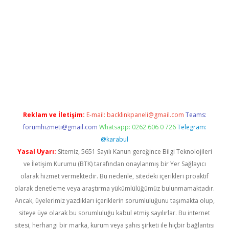
er.xyz/
Reklam ve İletişim:
E-mail:
backlinkpaneli@gmail.com
Teams:
forumhizmeti@gmail.com
Whatsapp: 0262 606 0 726
Telegram:
@karabul
Yasal Uyarı:
Sitemiz, 5651 Sayılı Kanun gereğince Bilgi Teknolojileri
ve İletişim Kurumu (BTK) tarafından onaylanmış bir Yer Sağlayıcı
olarak hizmet vermektedir. Bu nedenle, sitedeki içerikleri proaktif
olarak denetleme veya araştırma yükümlülüğümüz bulunmamaktadır.
Ancak, üyelerimiz yazdıkları içeriklerin sorumluluğunu taşımakta olup,
siteye üye olarak bu sorumluluğu kabul etmiş sayılırlar. Bu internet
sitesi, herhangi bir marka, kurum veya şahıs şirketi ile hiçbir bağlantısı