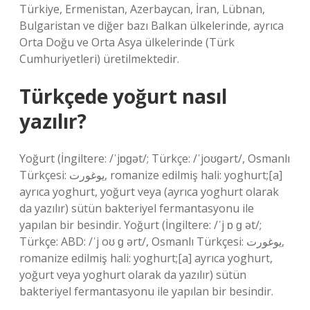
Türkiye, Ermenistan, Azerbaycan, İran, Lübnan,
Bulgaristan ve diğer bazı Balkan ülkelerinde, ayrıca
Orta Doğu ve Orta Asya ülkelerinde (Türk
Cumhuriyetleri) üretilmektedir.
Türkçede yoğurt nasıl
yazılır?
Yoğurt (İngiltere: /ˈjɒɡət/; Türkçe: /ˈjoʊɡərt/, Osmanlı
Türkçesi: یوغورت, romanize edilmiş hali: yoghurt;[a]
ayrıca yoghurt, yoğurt veya (ayrıca yoghurt olarak
da yazılır) sütün bakteriyel fermantasyonu ile
yapılan bir besindir. Yoğurt (İngiltere: /ˈj ɒ ɡ ət/;
Türkçe: ABD: /ˈj oʊ ɡ ərt/, Osmanlı Türkçesi: یوغورت,
romanize edilmiş hali: yoghurt;[a] ayrıca yoghurt,
yoğurt veya yoghurt olarak da yazılır) sütün
bakteriyel fermantasyonu ile yapılan bir besindir.