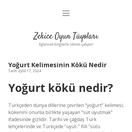
menüyü
Anasayfa
aç
Gizlilik Politikası
Zekice Oyun Tüyoları
Yasal Uyarı
Eğlenceli bilgilerle zihnini çalıştır!
Hakkımızda
Yoğurt Kelimesinin Kökü Nedir
Tarih: Eylül 17, 2024
Yoğurt kökü nedir?
Türkçeden dünya dillerine çevrilen “yoğurt” kelimesi,
kökenini onunla birlikte yaşayan “süt uyutmak”
ifadesinde gizlidir. Tarihi ve çağdaş Türk
lehçelerinde ve Türkçede “uyut-” fiili “sütü