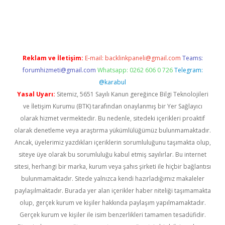
tps://ilbet.online/
vdcasino sitesi
grandoperabet giriş
https:/
Reklam ve İletişim:
E-mail:
backlinkpaneli@gmail.com
Teams:
forumhizmeti@gmail.com
Whatsapp: 0262 606 0 726
Telegram:
@karabul
Yasal Uyarı:
Sitemiz, 5651 Sayılı Kanun gereğince Bilgi Teknolojileri
ve İletişim Kurumu (BTK) tarafından onaylanmış bir Yer Sağlayıcı
olarak hizmet vermektedir. Bu nedenle, sitedeki içerikleri proaktif
olarak denetleme veya araştırma yükümlülüğümüz bulunmamaktadır.
Ancak, üyelerimiz yazdıkları içeriklerin sorumluluğunu taşımakta olup,
siteye üye olarak bu sorumluluğu kabul etmiş sayılırlar. Bu internet
sitesi, herhangi bir marka, kurum veya şahıs şirketi ile hiçbir bağlantısı
bulunmamaktadır. Sitede yalnızca kendi hazırladığımız makaleler
paylaşılmaktadır. Burada yer alan içerikler haber niteliği taşımamakta
olup, gerçek kurum ve kişiler hakkında paylaşım yapılmamaktadır.
Gerçek kurum ve kişiler ile isim benzerlikleri tamamen tesadüfidir.