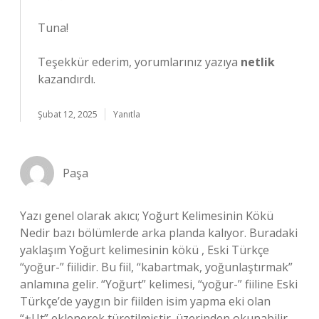
Tuna!
Teşekkür ederim, yorumlarınız yazıya
netlik
kazandırdı.
Şubat 12, 2025
Yanıtla
Paşa
Yazı genel olarak akıcı; Yoğurt Kelimesinin Kökü
Nedir bazı bölümlerde arka planda kalıyor. Buradaki
yaklaşım Yoğurt kelimesinin kökü , Eski Türkçe
“yoğur-” fiilidir. Bu fiil, “kabartmak, yoğunlaştırmak”
anlamına gelir. “Yoğurt” kelimesi, “yoğur-” fiiline Eski
Türkçe’de yaygın bir fiilden isim yapma eki olan
“+Ut” eklenerek türetilmiştir. üzerinden okunabilir.