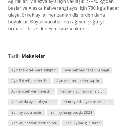
Ağırlıkları Malezya ayısı için yaklaşık 27–46 kg’dan
başlar ve Alaska kahverengi ayısı için 780 kg’a kadar
ulaşır. Erkek ayılar her zaman dişilerden daha
büyüktür. Büyük vücutlarına rağmen çoğu iyi
tırmanıcıdır ve deneyimli yüzücülerdir.
Tarih:
Makaleler
Ay hangi özelliklere sahiptir
Aya bakmak neden iyi değil
Ayın 5 özelliği nelerdir
Ayın yenisinde neler yapılır
Ayının özellikleri nelerdir
Yeni ay 7 gün sonra ne olur
Yeni ay da ay nasıl görünür
Yeni ay eski Ay nasıl belli olur
Yeni ay etkisi nedir
Yeni ay hangi burçta 2024
Yeni ay insanları nasıl etkiler
Yeni Ay kaç gün sürer