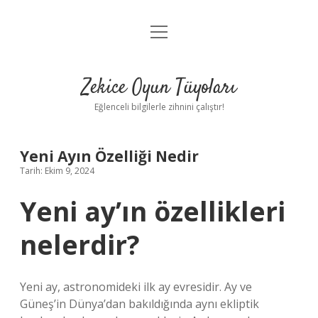
menüyü
Anasayfa
aç
Gizlilik Politikası
Zekice Oyun Tüyoları
Yasal Uyarı
Eğlenceli bilgilerle zihnini çalıştır!
Hakkımızda
Yeni Ayın Özelliği Nedir
Tarih: Ekim 9, 2024
Yeni ay’ın özellikleri
nelerdir?
Yeni ay, astronomideki ilk ay evresidir. Ay ve
Güneş’in Dünya’dan bakıldığında aynı ekliptik