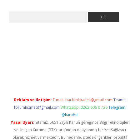
Arama
xyz/
Reklam ve İletişim:
E-mail:
backlinkpaneli@gmail.com
Teams:
forumhizmeti@gmail.com
Whatsapp: 0262 606 0 726
Telegram:
@karabul
Yasal Uyarı:
Sitemiz, 5651 Sayılı Kanun gereğince Bilgi Teknolojileri
ve İletişim Kurumu (BTK) tarafından onaylanmış bir Yer Sağlayıcı
olarak hizmet vermektedir. Bu nedenle, sitedeki içerikleri proaktif