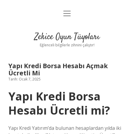
menüyü
Anasayfa
aç
Gizlilik Politikası
Zekice Oyun Tüyoları
Yasal Uyarı
Eğlenceli bilgilerle zihnini çalıştır!
Hakkımızda
Yapı Kredi Borsa Hesabı Açmak
Ücretli Mi
Tarih: Ocak 7, 2025
Yapı Kredi Borsa
Hesabı Ücretli mi?
Yapı Kredi Yatırım’da bulunan hesaplardan yılda iki