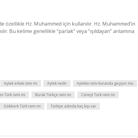
rde özellikle Hz. Muhammed için kullanılır. Hz. Muhammed’in
nılır. Bu kelime genellikle “parlak” veya “ışıldayan” anlamına
Aytek erkek ismi mi
Aytek nedir
Aytekin ismi Kuranda geçiyor mu
in Türk ismi mi
Burak Türkçe isim mi
Cüneyt Türk ismi mi
Gökberk Türk ismi mi
Türkiye adında kaç kişi var