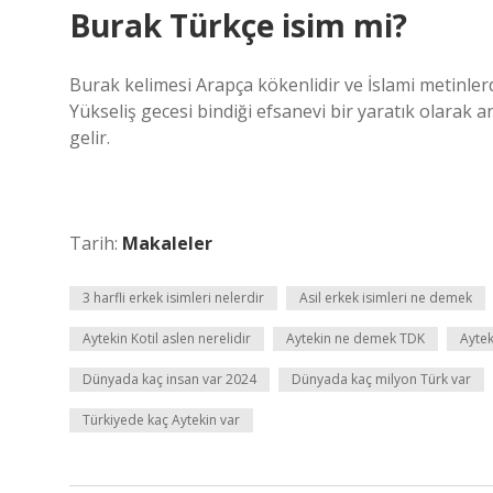
Burak Türkçe isim mi?
Burak kelimesi Arapça kökenlidir ve İslami metinle
Yükseliş gecesi bindiği efsanevi bir yaratık olarak a
gelir.
Tarih:
Makaleler
3 harfli erkek isimleri nelerdir
Asil erkek isimleri ne demek
Aytekin Kotil aslen nerelidir
Aytekin ne demek TDK
Aytek
Dünyada kaç insan var 2024
Dünyada kaç milyon Türk var
Türkiyede kaç Aytekin var