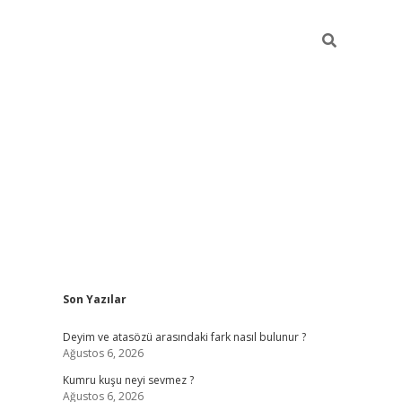
Sidebar
Son Yazılar
vdcasino sitesi
grandoperabet giriş
https://www.betexper.xyz
Deyim ve atasözü arasındaki fark nasıl bulunur ?
Ağustos 6, 2026
Kumru kuşu neyi sevmez ?
Ağustos 6, 2026