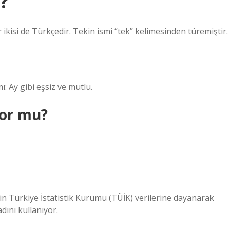
?
r ikisi de Türkçedir. Tekin ismi “tek” kelimesinden türemiştir.
: Ay gibi eşsiz ve mutlu.
yor mu?
nin Türkiye İstatistik Kurumu (TÜİK) verilerine dayanarak
adını kullanıyor.