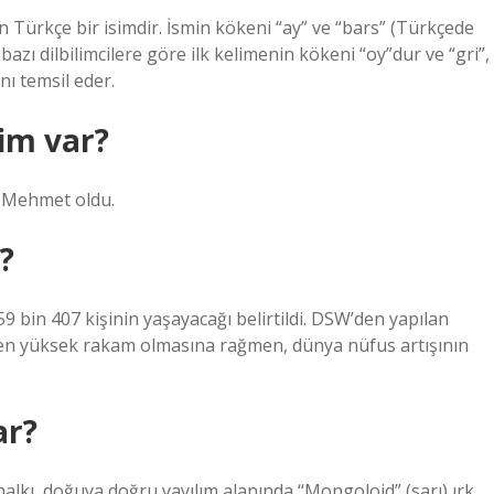
n Türkçe bir isimdir. İsmin kökeni “ay” ve “bars” (Türkçede
bazı dilbilimcilere göre ilk kelimenin kökeni “oy”dur ve “gri”,
nı temsil eder.
sim var?
a Mehmet oldu.
?
9 bin 407 kişinin yaşayacağı belirtildi. DSW’den yapılan
 en yüksek rakam olmasına rağmen, dünya nüfus artışının
ar?
lkı, doğuya doğru yayılım alanında “Mongoloid” (sarı) ırk