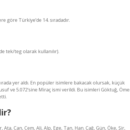
ere göre Türkiye’de 14. sıradadır.
e tek/teg olarak kullanılır).
 sırada yer aldı. En popüler isimlere bakacak olursak, küçük
usuf ve 5.072’sine Miraç ismi verildi. Bu isimleri Göktuğ, Öme
tti.
ir?
, Ata, Can, Cem, Ali, Alp, Ege, Tan, Han. Çağ, Gün, Öke, Şir,