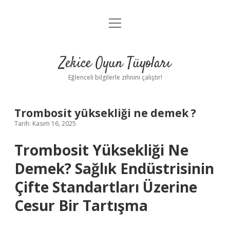
menüyü
Anasayfa
aç
Gizlilik Politikası
Zekice Oyun Tüyoları
Yasal Uyarı
Eğlenceli bilgilerle zihnini çalıştır!
Hakkımızda
Trombosit yüksekliği ne demek ?
Tarih: Kasım 16, 2025
Trombosit Yüksekliği Ne
Demek? Sağlık Endüstrisinin
Çifte Standartları Üzerine
Cesur Bir Tartışma