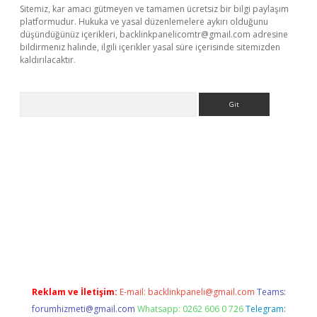
Sitemiz, kar amacı gütmeyen ve tamamen ücretsiz bir bilgi paylaşım
platformudur. Hukuka ve yasal düzenlemelere aykırı olduğunu
düşündüğünüz içerikleri,
backlinkpanelicomtr@gmail.com
adresine
bildirmeniz halinde, ilgili içerikler yasal süre içerisinde sitemizden
kaldırılacaktır.
Arama
per.xyz/
Reklam ve İletişim:
E-mail:
backlinkpaneli@gmail.com
Teams:
forumhizmeti@gmail.com
Whatsapp: 0262 606 0 726
Telegram: