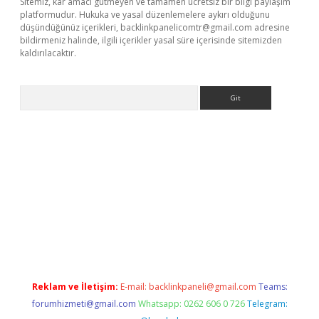
Sitemiz, kar amacı gütmeyen ve tamamen ücretsiz bir bilgi paylaşım
platformudur. Hukuka ve yasal düzenlemelere aykırı olduğunu
düşündüğünüz içerikleri,
backlinkpanelicomtr@gmail.com
adresine
bildirmeniz halinde, ilgili içerikler yasal süre içerisinde sitemizden
kaldırılacaktır.
Arama
xper.xyz/
Reklam ve İletişim:
E-mail:
backlinkpaneli@gmail.com
Teams:
forumhizmeti@gmail.com
Whatsapp: 0262 606 0 726
Telegram: