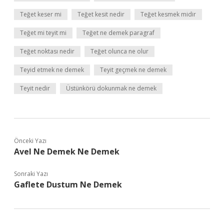
Teğet keser mi
Teğet kesit nedir
Teğet kesmek midir
Teğet mi teyit mi
Teğet ne demek paragraf
Teğet noktası nedir
Teğet olunca ne olur
Teyid etmek ne demek
Teyit geçmek ne demek
Teyit nedir
Üstünkörü dokunmak ne demek
Önceki Yazı
Avel Ne Demek Ne Demek
Sonraki Yazı
Gaflete Dustum Ne Demek