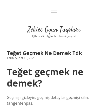
menüyü
Anasayfa
aç
Gizlilik Politikası
Zekice Oyun Tüyoları
Yasal Uyarı
Eğlenceli bilgilerle zihnini çalıştır!
Hakkımızda
Teğet Geçmek Ne Demek Tdk
Tarih: Şubat 19, 2025
Teğet geçmek ne
demek?
Geçmişi gizleyin, geçmiş detaylar geçmişi silin:
tangentenpas.