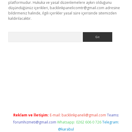
platformudur. Hukuka ve yasal düzenlemelere aykırı olduğunu
düşündüğünüz içerikleri,
backlinkpanelicomtr@gmail.com
adresine
bildirmeniz halinde, ilgili içerikler yasal süre içerisinde sitemizden
kaldırılacaktır.
Arama
w.betexper.xyz/
Reklam ve İletişim:
E-mail:
backlinkpaneli@gmail.com
Teams:
forumhizmeti@gmail.com
Whatsapp: 0262 606 0 726
Telegram:
@karabul