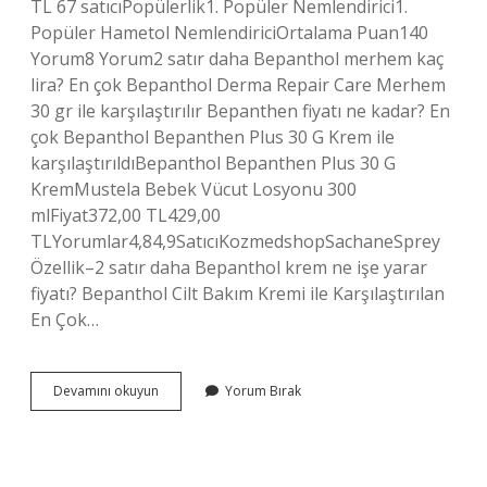
TL 67 satıcıPopülerlik1. Popüler Nemlendirici1.
Popüler Hametol NemlendiriciOrtalama Puan140
Yorum8 Yorum2 satır daha Bepanthol merhem kaç
lira? En çok Bepanthol Derma Repair Care Merhem
30 gr ile karşılaştırılır Bepanthen fiyatı ne kadar? En
çok Bepanthol Bepanthen Plus 30 G Krem ile
karşılaştırıldıBepanthol Bepanthen Plus 30 G
KremMustela Bebek Vücut Losyonu 300
mlFiyat372,00 TL429,00
TLYorumlar4,84,9SatıcıKozmedshopSachaneSprey
Özellik–2 satır daha Bepanthol krem ne işe yarar
fiyatı? Bepanthol Cilt Bakım Kremi ile Karşılaştırılan
En Çok…
Bepanthol
Devamını okuyun
Yorum Bırak
Eczanede
Ne
Kadar