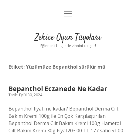
menüyü
Anasayfa
aç
Gizlilik Politikası
Zekice Oyun Tüyoları
Yasal Uyarı
Eğlenceli bilgilerle zihnini çalıştır!
Hakkımızda
Etiket:
Yüzümüze Bepanthol sürülür mü
Bepanthol Eczanede Ne Kadar
Tarih: Eylül 30, 2024
Bepanthol fiyatı ne kadar? Bepanthol Derma Cilt
Bakım Kremi 100g ile En Çok Karşılaştırılan
Bepanthol Derma Cilt Bakım Kremi 100g Hametol
Cilt Bakım Kremi 30g Fiyat203.00 TL 177 satıcı51.00