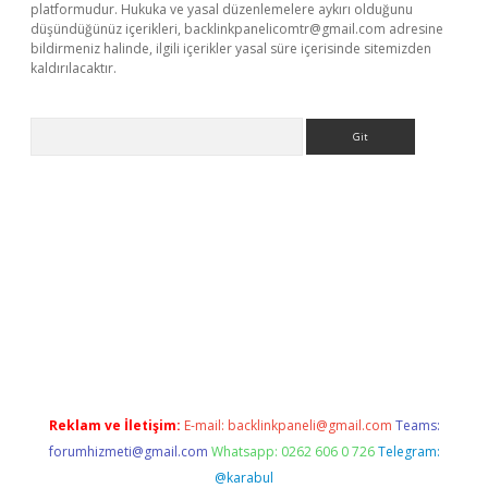
platformudur. Hukuka ve yasal düzenlemelere aykırı olduğunu
düşündüğünüz içerikleri,
backlinkpanelicomtr@gmail.com
adresine
bildirmeniz halinde, ilgili içerikler yasal süre içerisinde sitemizden
kaldırılacaktır.
Arama
ww.betexper.xyz/
Reklam ve İletişim:
E-mail:
backlinkpaneli@gmail.com
Teams:
forumhizmeti@gmail.com
Whatsapp: 0262 606 0 726
Telegram:
@karabul