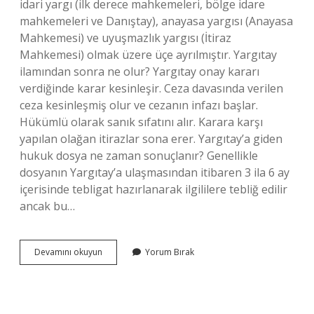
idari yargı (ilk derece mahkemeleri, bölge idare
mahkemeleri ve Danıştay), anayasa yargısı (Anayasa
Mahkemesi) ve uyuşmazlık yargısı (İtiraz
Mahkemesi) olmak üzere üçe ayrılmıştır. Yargıtay
ilamından sonra ne olur? Yargıtay onay kararı
verdiğinde karar kesinleşir. Ceza davasında verilen
ceza kesinleşmiş olur ve cezanın infazı başlar.
Hükümlü olarak sanık sıfatını alır. Karara karşı
yapılan olağan itirazlar sona erer. Yargıtay’a giden
hukuk dosya ne zaman sonuçlanır? Genellikle
dosyanın Yargıtay’a ulaşmasından itibaren 3 ila 6 ay
içerisinde tebligat hazırlanarak ilgililere tebliğ edilir
ancak bu…
Yargıtaydan
Devamını okuyun
Yorum Bırak
Sonra
Dosya
Nereye
Gider