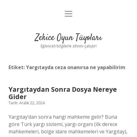
menüyü
Anasayfa
aç
Gizlilik Politikası
Zekice Oyun Tüyoları
Yasal Uyarı
Eğlenceli bilgilerle zihnini çalıştır!
Hakkımızda
Etiket:
Yargıtayda ceza onanırsa ne yapabilirim
Yargıtaydan Sonra Dosya Nereye
Gider
Tarih: Aralık 22, 2024
Yargıtay’dan sonra hangi mahkeme gelir? Buna
göre Türk yargı sistemi, yargı organı (ilk derece
mahkemeleri, bölge idare mahkemeleri ve Yargıtay),