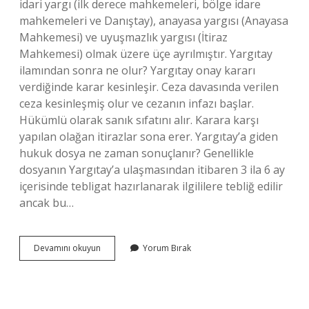
idari yargı (ilk derece mahkemeleri, bölge idare
mahkemeleri ve Danıştay), anayasa yargısı (Anayasa
Mahkemesi) ve uyuşmazlık yargısı (İtiraz
Mahkemesi) olmak üzere üçe ayrılmıştır. Yargıtay
ilamından sonra ne olur? Yargıtay onay kararı
verdiğinde karar kesinleşir. Ceza davasında verilen
ceza kesinleşmiş olur ve cezanın infazı başlar.
Hükümlü olarak sanık sıfatını alır. Karara karşı
yapılan olağan itirazlar sona erer. Yargıtay’a giden
hukuk dosya ne zaman sonuçlanır? Genellikle
dosyanın Yargıtay’a ulaşmasından itibaren 3 ila 6 ay
içerisinde tebligat hazırlanarak ilgililere tebliğ edilir
ancak bu…
Yargıtaydan
Devamını okuyun
Yorum Bırak
Sonra
Dosya
Nereye
Gider