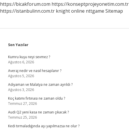
https://bicakforum.com
https://konseptprojeyonetim.com.tr
https://istanbulinn.com.tr
knight online
nttgame
Sitemap
Sidebar
Son Yazılar
Kumru kuşu neyi sevmez ?
Ağustos 6, 2026
Averaj nedir ve nasıl hesaplanır ?
Ağustos 5, 2026
Adıyaman ve Malatya ne zaman ayrıldı ?
Ağustos 3, 2026
Koç katımı fırtınası ne zaman oldu ?
Temmuz 27, 2026
Audi Q2 yeni kasa ne zaman çıkacak ?
Temmuz 25, 2026
Kedi tırmaladığında aşı yapılmazsa ne olur ?