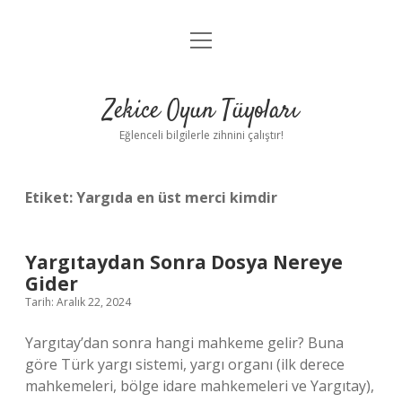
menüyü
Anasayfa
aç
Gizlilik Politikası
Zekice Oyun Tüyoları
Yasal Uyarı
Eğlenceli bilgilerle zihnini çalıştır!
Hakkımızda
Etiket:
Yargıda en üst merci kimdir
Yargıtaydan Sonra Dosya Nereye
Gider
Tarih: Aralık 22, 2024
Yargıtay’dan sonra hangi mahkeme gelir? Buna
göre Türk yargı sistemi, yargı organı (ilk derece
mahkemeleri, bölge idare mahkemeleri ve Yargıtay),