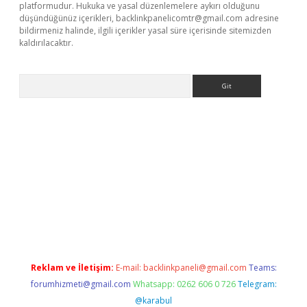
platformudur. Hukuka ve yasal düzenlemelere aykırı olduğunu
düşündüğünüz içerikleri,
backlinkpanelicomtr@gmail.com
adresine
bildirmeniz halinde, ilgili içerikler yasal süre içerisinde sitemizden
kaldırılacaktır.
Arama
w.betexper.xyz/
Reklam ve İletişim:
E-mail:
backlinkpaneli@gmail.com
Teams:
forumhizmeti@gmail.com
Whatsapp: 0262 606 0 726
Telegram:
@karabul