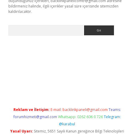
düşündüğünüz içerikleri,
backlinkpanelicomtr@gmail.com
adresine
bildirmeniz halinde, ilgili içerikler yasal süre içerisinde sitemizden
kaldırılacaktır.
Arama
w.betexper.xyz/
Reklam ve İletişim:
E-mail:
backlinkpaneli@gmail.com
Teams:
forumhizmeti@gmail.com
Whatsapp: 0262 606 0 726
Telegram:
@karabul
Yasal Uyarı:
Sitemiz, 5651 Sayılı Kanun gereğince Bilgi Teknolojileri