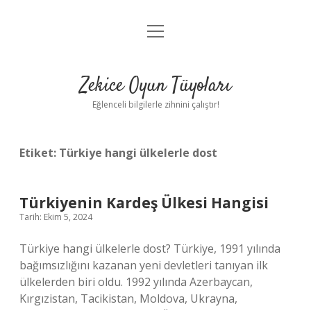
menüyü
Anasayfa
aç
Gizlilik Politikası
Zekice Oyun Tüyoları
Yasal Uyarı
Eğlenceli bilgilerle zihnini çalıştır!
Hakkımızda
Etiket:
Türkiye hangi ülkelerle dost
Türkiyenin Kardeş Ülkesi Hangisi
Tarih: Ekim 5, 2024
Türkiye hangi ülkelerle dost? Türkiye, 1991 yılında
bağımsızlığını kazanan yeni devletleri tanıyan ilk
ülkelerden biri oldu. 1992 yılında Azerbaycan,
Kırgızistan, Tacikistan, Moldova, Ukrayna,