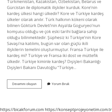
Türkmenistan, Kazakistan, Özbekistan, Belarus ve
Gürcistan ile diplomatik ilişkiler kurduk. Kore’nin
kardeş ülkesi hangi ülkedir? Kore ve Türkiye kardeş
ülkeler olarak anılır. Türk halkının kökeni olarak
bilinen Göktürk Devleti’nin Asya’da Goguryeo’nun
komşusu olduğu ve çok eski tarihi bağlara sahip
olduğu bilinmektedir. Şüphesiz ki Türkiye’nin Kore
Savaşı’na katılımı, bugün var olan güçlü ikili
ilişkilerin temelini oluşturmuştur. Fransa Türkiye ile
kardeş mi? Türkiye ve Fransa iki dost ve müttefik
ülkedir. Türkiye kiminle kardeş? Dışişleri Bakanlığı
Dışişleri Bakanı Davutoğlu “Türkiye…
Türkiyenin
Devamını okuyun
Yorum Bırak
Kardeş
Ülkesi
Hangisi
https://bicakforum.com
https://konseptprojeyonetim.com.tr