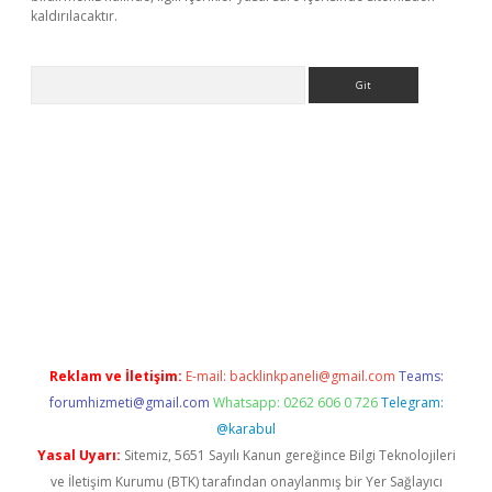
kaldırılacaktır.
Arama
w.betexper.xyz/
Reklam ve İletişim:
E-mail:
backlinkpaneli@gmail.com
Teams:
forumhizmeti@gmail.com
Whatsapp: 0262 606 0 726
Telegram:
@karabul
Yasal Uyarı:
Sitemiz, 5651 Sayılı Kanun gereğince Bilgi Teknolojileri
ve İletişim Kurumu (BTK) tarafından onaylanmış bir Yer Sağlayıcı