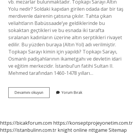
vb. mezarlar bulunmaktadır. Topkapı Sarayı Altın
Yolu nedir? Soldaki kapıdan girilen odada dar bir taş
merdivenle dairenin çatısına çıkılır. Tahta çıkan
veliahtların Babüssaade’ye geldiklerinde bu
sokaktan geçtikleri ve bu esnada iki tarafta
sıralanan kadınların üzerine altın serptikleri rivayet
edilir. Bu yüzden buraya (Altın Yol) adı verilmiştir.
Topkapı Sarayı kimin için yapıldı? Topkapı Sarayı,
Osmanlı padişahlarının ikametgahı ve devletin idari
ve eğitim merkezidir. İstanbul’un fatihi Sultan II.
Mehmed tarafından 1460-1478 yılları…
Topkapı
Devamını okuyun
Yorum Bırak
Sarayı
Altında
Ne
Var
https://bicakforum.com
https://konseptprojeyonetim.com.tr
https://istanbulinn.com.tr
knight online
nttgame
Sitemap