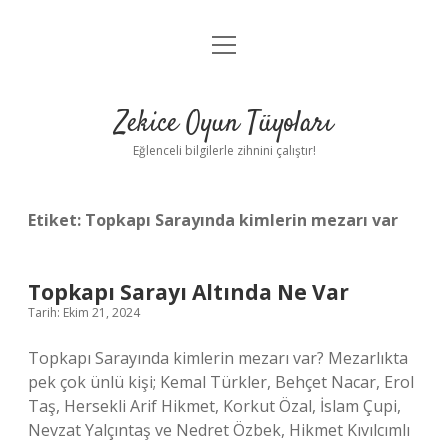
menüyü
Anasayfa
aç
Gizlilik Politikası
Zekice Oyun Tüyoları
Yasal Uyarı
Eğlenceli bilgilerle zihnini çalıştır!
Hakkımızda
Etiket:
Topkapı Sarayında kimlerin mezarı var
Topkapı Sarayı Altında Ne Var
Tarih: Ekim 21, 2024
Topkapı Sarayında kimlerin mezarı var? Mezarlıkta
pek çok ünlü kişi; Kemal Türkler, Behçet Nacar, Erol
Taş, Hersekli Arif Hikmet, Korkut Özal, İslam Çupi,
Nevzat Yalçıntaş ve Nedret Özbek, Hikmet Kıvılcımlı