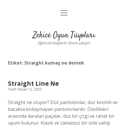
menüyü
Anasayfa
aç
Gizlilik Politikası
Zekice Oyun Tüyoları
Yasal Uyarı
Eğlenceli bilgilerle zihnini çalıştır!
Hakkımızda
Etiket:
Straight kumaş ne demek
Straight Line Ne
Tarih: Nisan 12, 2025
Straight ne oluyor? Düz pantolonlar, düz kesimli ve
bacakta bollaşmayan pantolonlardır. Özellikleri
arasında daralan paçalar, düz bir çizgi ve rahat bir
uyum bulunur. Klasik ve zamansız bir stile sahip