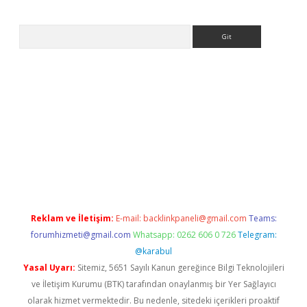
Arama
ww.betexper.xyz/
Reklam ve İletişim:
E-mail:
backlinkpaneli@gmail.com
Teams:
forumhizmeti@gmail.com
Whatsapp: 0262 606 0 726
Telegram:
@karabul
Yasal Uyarı:
Sitemiz, 5651 Sayılı Kanun gereğince Bilgi Teknolojileri
ve İletişim Kurumu (BTK) tarafından onaylanmış bir Yer Sağlayıcı
olarak hizmet vermektedir. Bu nedenle, sitedeki içerikleri proaktif