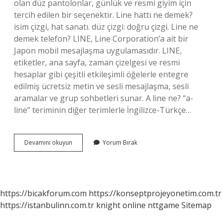
olan düz pantolonlar, günlük ve resmi giyim için
tercih edilen bir seçenektir. Line hattı ne demek?
isim çizgi, hat sanatı. düz çizgi: doğru çizgi. Line ne
demek telefon? LINE, Line Corporation’a ait bir
Japon mobil mesajlaşma uygulamasıdır. LINE,
etiketler, ana sayfa, zaman çizelgesi ve resmi
hesaplar gibi çeşitli etkileşimli öğelerle entegre
edilmiş ücretsiz metin ve sesli mesajlaşma, sesli
aramalar ve grup sohbetleri sunar. A line ne? “a-
line” teriminin diğer terimlerle İngilizce-Türkçe…
Straight
Devamını okuyun
Yorum Bırak
Line
Ne
https://bicakforum.com
https://konseptprojeyonetim.com.tr
https://istanbulinn.com.tr
knight online
nttgame
Sitemap