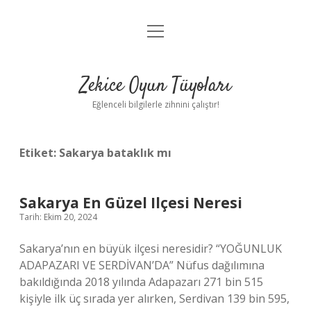
menüyü
Anasayfa
aç
Gizlilik Politikası
Zekice Oyun Tüyoları
Yasal Uyarı
Eğlenceli bilgilerle zihnini çalıştır!
Hakkımızda
Etiket:
Sakarya bataklık mı
Sakarya En Güzel Ilçesi Neresi
Tarih: Ekim 20, 2024
Sakarya’nın en büyük ilçesi neresidir? “YOĞUNLUK
ADAPAZARI VE SERDİVAN’DA” Nüfus dağılımına
bakıldığında 2018 yılında Adapazarı 271 bin 515
kişiyle ilk üç sırada yer alırken, Serdivan 139 bin 595,