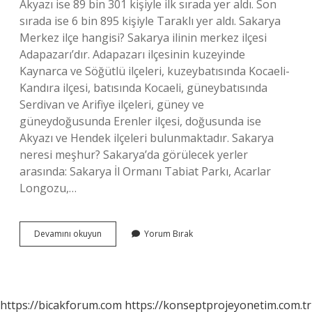
Akyazı ise 89 bin 301 kişiyle ilk sırada yer aldı. Son
sırada ise 6 bin 895 kişiyle Taraklı yer aldı. Sakarya
Merkez ilçe hangisi? Sakarya ilinin merkez ilçesi
Adapazarı’dır. Adapazarı ilçesinin kuzeyinde
Kaynarca ve Söğütlü ilçeleri, kuzeybatısında Kocaeli-
Kandıra ilçesi, batısında Kocaeli, güneybatısında
Serdivan ve Arifiye ilçeleri, güney ve
güneydoğusunda Erenler ilçesi, doğusunda ise
Akyazı ve Hendek ilçeleri bulunmaktadır. Sakarya
neresi meşhur? Sakarya’da görülecek yerler
arasında: Sakarya İl Ormanı Tabiat Parkı, Acarlar
Longozu,…
Sakarya
Devamını okuyun
Yorum Bırak
En
Güzel
Ilçesi
Neresi
https://bicakforum.com
https://konseptprojeyonetim.com.tr