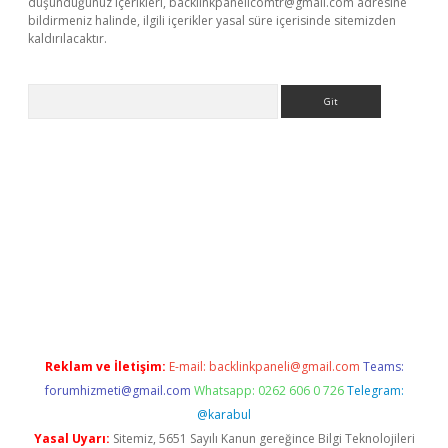
düşündüğünüz içerikleri,
backlinkpanelicomtr@gmail.com
adresine
bildirmeniz halinde, ilgili içerikler yasal süre içerisinde sitemizden
kaldırılacaktır.
Arama
w.betexper.xyz/
Reklam ve İletişim:
E-mail:
backlinkpaneli@gmail.com
Teams:
forumhizmeti@gmail.com
Whatsapp: 0262 606 0 726
Telegram:
@karabul
Yasal Uyarı:
Sitemiz, 5651 Sayılı Kanun gereğince Bilgi Teknolojileri