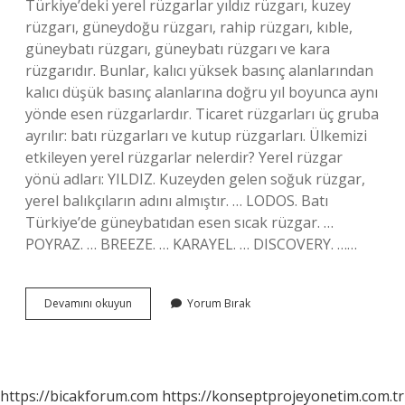
Türkiye’deki yerel rüzgarlar yıldız rüzgarı, kuzey
rüzgarı, güneydoğu rüzgarı, rahip rüzgarı, kıble,
güneybatı rüzgarı, güneybatı rüzgarı ve kara
rüzgarıdır. Bunlar, kalıcı yüksek basınç alanlarından
kalıcı düşük basınç alanlarına doğru yıl boyunca aynı
yönde esen rüzgarlardır. Ticaret rüzgarları üç gruba
ayrılır: batı rüzgarları ve kutup rüzgarları. Ülkemizi
etkileyen yerel rüzgarlar nelerdir? Yerel rüzgar
yönü adları: YILDIZ. Kuzeyden gelen soğuk rüzgar,
yerel balıkçıların adını almıştır. … LODOS. Batı
Türkiye’de güneybatıdan esen sıcak rüzgar. …
POYRAZ. … BREEZE. … KARAYEL. … DISCOVERY. ……
Türkiyede
Devamını okuyun
Yorum Bırak
Hangi
Rüzgarlar
Etkilidir
https://bicakforum.com
https://konseptprojeyonetim.com.tr