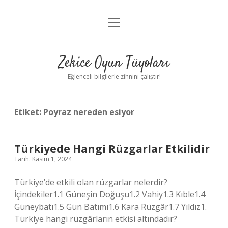
menüyü
Anasayfa
aç
Gizlilik Politikası
Zekice Oyun Tüyoları
Yasal Uyarı
Eğlenceli bilgilerle zihnini çalıştır!
Hakkımızda
Etiket:
Poyraz nereden esiyor
Türkiyede Hangi Rüzgarlar Etkilidir
Tarih: Kasım 1, 2024
Türkiye’de etkili olan rüzgarlar nelerdir?
İçindekiler1.1 Güneşin Doğuşu1.2 Vahiy1.3 Kıble1.4
Güneybatı1.5 Gün Batımı1.6 Kara Rüzgâr1.7 Yıldız1.
Türkiye hangi rüzgârların etkisi altındadır?