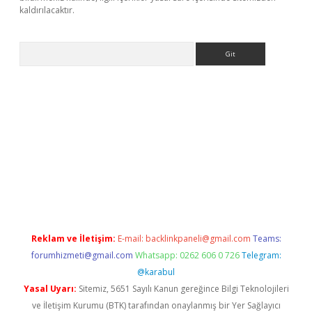
kaldırılacaktır.
Arama
ww.betexper.xyz/
Reklam ve İletişim:
E-mail:
backlinkpaneli@gmail.com
Teams:
forumhizmeti@gmail.com
Whatsapp: 0262 606 0 726
Telegram:
@karabul
Yasal Uyarı:
Sitemiz, 5651 Sayılı Kanun gereğince Bilgi Teknolojileri
ve İletişim Kurumu (BTK) tarafından onaylanmış bir Yer Sağlayıcı