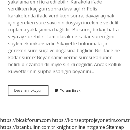
yakalama emri icra edilebilir. Karakola ifade
verdikten kaç gün sonra dava açılır? Polis
karakolunda ifade verdikten sonra, davayı açmak
için gereken süre savcının dosyayı inceleme ve delil
toplama yaklaşımına bağlıdır. Bu süreç birkaç hafta
veya ay sürebilir. Tam olarak ne kadar süreceğini
söylemek imkansızdır. Şikayette bulunmak için
gereken süre suça ve doğasına bağlıdır. Bir ifade ne
kadar sürer? Beyanname verme süresi kanunen
belirli bir zaman dilimiyle sınırlı değildir. Ancak kolluk
kuvvetlerinin şüpheli/sanığın beyanını…
Ifade
Devamını okuyun
Yorum Bırak
Süresi
Kaç
Gündür
https://bicakforum.com
https://konseptprojeyonetim.com.tr
https://istanbulinn.com.tr
knight online
nttgame
Sitemap