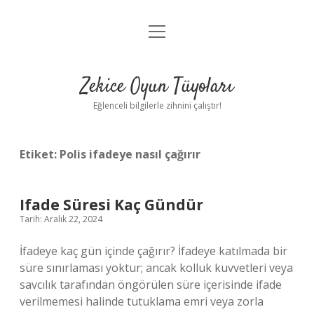
menüyü
Anasayfa
aç
Gizlilik Politikası
Zekice Oyun Tüyoları
Yasal Uyarı
Eğlenceli bilgilerle zihnini çalıştır!
Hakkımızda
Etiket:
Polis ifadeye nasıl çağırır
Ifade Süresi Kaç Gündür
Tarih: Aralık 22, 2024
İfadeye kaç gün içinde çağırır? İfadeye katılmada bir
süre sınırlaması yoktur; ancak kolluk kuvvetleri veya
savcılık tarafından öngörülen süre içerisinde ifade
verilmemesi halinde tutuklama emri veya zorla