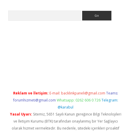
Arama
w.betexper.xyz/
Reklam ve İletişim:
E-mail:
backlinkpaneli@gmail.com
Teams:
forumhizmeti@gmail.com
Whatsapp: 0262 606 0 726
Telegram:
@karabul
Yasal Uyarı:
Sitemiz, 5651 Sayılı Kanun gereğince Bilgi Teknolojileri
ve İletişim Kurumu (BTK) tarafından onaylanmış bir Yer Sağlayıcı
olarak hizmet vermektedir. Bu nedenle, sitedeki içerikleri proaktif