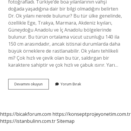
fotoğrafladı. Türkiye’de boa yılanlarının vahşi
doğada yaşadığına dair bir bilgi olmadığını belirten
Dr. Ok yılanı nerede bulunur? Bu tür ülke genelinde,
özellikle Ege, Trakya, Marmara, Akdeniz kıyıları,
Güneydoğu Anadolu ve İç Anadolu bölgelerinde
bulunur. Bu türün ortalama vücut uzunluğu 140 ila
150 cm arasındadır, ancak istisnai durumlarda daha
büyük örneklere de rastlanabilir. Ok yılanı tehlikeli
mi? Çok hızlı ve çevik olan bu tür, saldırgan bir
karaktere sahiptir ve çok hızlı ve çabuk ısırır. Yarı…
Türkiyede
Devamını okuyun
Yorum Bırak
Ok
Yılanı
Var
Mı
https://bicakforum.com
https://konseptprojeyonetim.com.tr
https://istanbulinn.com.tr
Sitemap