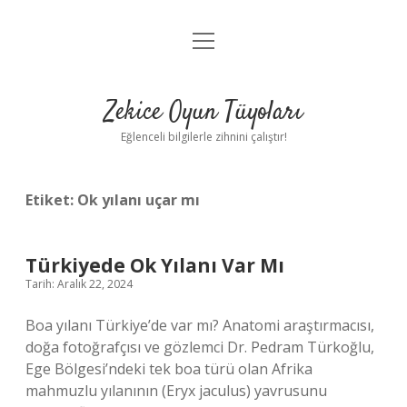
menüyü
Anasayfa
aç
Gizlilik Politikası
Zekice Oyun Tüyoları
Yasal Uyarı
Eğlenceli bilgilerle zihnini çalıştır!
Hakkımızda
Etiket:
Ok yılanı uçar mı
Türkiyede Ok Yılanı Var Mı
Tarih: Aralık 22, 2024
Boa yılanı Türkiye’de var mı? Anatomi araştırmacısı,
doğa fotoğrafçısı ve gözlemci Dr. Pedram Türkoğlu,
Ege Bölgesi’ndeki tek boa türü olan Afrika
mahmuzlu yılanının (Eryx jaculus) yavrusunu