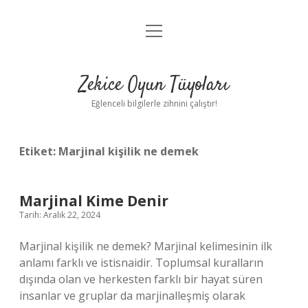
menüyü
Anasayfa
aç
Gizlilik Politikası
Zekice Oyun Tüyoları
Yasal Uyarı
Eğlenceli bilgilerle zihnini çalıştır!
Hakkımızda
Etiket:
Marjinal kişilik ne demek
Marjinal Kime Denir
Tarih: Aralık 22, 2024
Marjinal kişilik ne demek? Marjinal kelimesinin ilk
anlamı farklı ve istisnaidir. Toplumsal kuralların
dışında olan ve herkesten farklı bir hayat süren
insanlar ve gruplar da marjinalleşmiş olarak