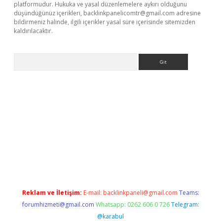
platformudur. Hukuka ve yasal düzenlemelere aykırı olduğunu
düşündüğünüz içerikleri,
backlinkpanelicomtr@gmail.com
adresine
bildirmeniz halinde, ilgili içerikler yasal süre içerisinde sitemizden
kaldırılacaktır.
Arama
w.betexper.xyz/
Reklam ve İletişim:
E-mail:
backlinkpaneli@gmail.com
Teams:
forumhizmeti@gmail.com
Whatsapp: 0262 606 0 726
Telegram:
@karabul