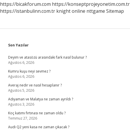
https://bicakforum.com
https://konseptprojeyonetim.com.tr
https://istanbulinn.com.tr
knight online
nttgame
Sitemap
Sidebar
Son Yazılar
Deyim ve atasözü arasındaki fark nasıl bulunur ?
Ağustos 6, 2026
Kumru kuşu neyi sevmez ?
Ağustos 6, 2026
Averaj nedir ve nasıl hesaplanır ?
Ağustos 5, 2026
Adıyaman ve Malatya ne zaman ayrıldı ?
Ağustos 3, 2026
Koç katımı fırtınası ne zaman oldu ?
Temmuz 27, 2026
Audi Q2 yeni kasa ne zaman çıkacak ?